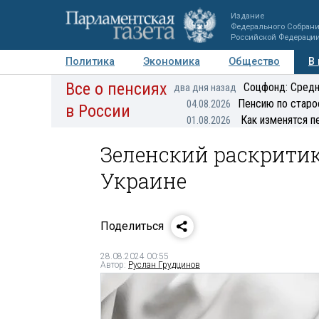
Издание
Федерального Собран
Российской Федераци
Политика
Экономика
Общество
В
Все о пенсиях
Фото
Авторы
Персоны
Мнения
Регионы
Соцфонд: Средн
два дня назад
Пенсию по старо
04.08.2026
в России
Как изменятся п
01.08.2026
Зеленский раскрити
Украине
Поделиться
28.08.2024 00:55
Автор:
Руслан Грудцинов