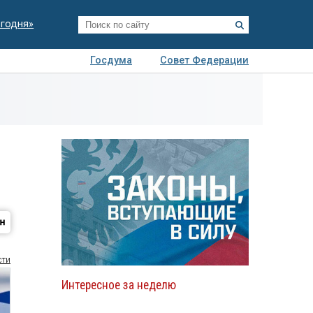
егодня»
Госдума
Совет Федерации
я
Авто
Недвижимость
Технологии
иза
сти
Интересное за неделю