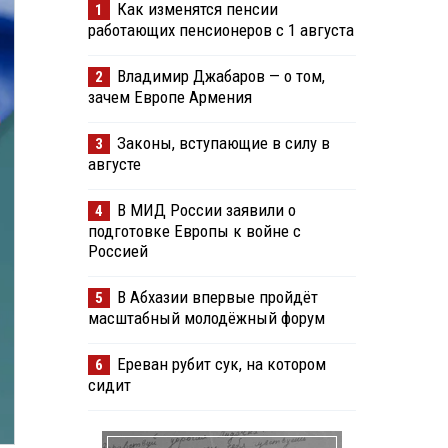
Как изменятся пенсии
1
работающих пенсионеров с 1 августа
Владимир Джабаров — о том,
2
зачем Европе Армения
Законы, вступающие в силу в
3
августе
В МИД России заявили о
4
подготовке Европы к войне с
Россией
В Абхазии впервые пройдёт
5
масштабный молодёжный форум
Ереван рубит сук, на котором
6
сидит