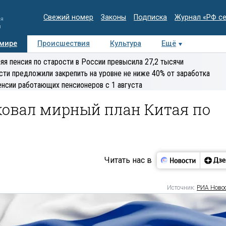
Свежий номер
Законы
Подписка
Журнал «РФ с
ия
и
 мире
Происшествия
Культура
Ещё
Медиацентр
Интервью
Колумнисты
Делова
яя пенсия по старости в России превысила 27,2 тысячи
эксперт
сти предложили закрепить на уровне не ниже 40% от заработка
енсии работающих пенсионеров с 1 августа
ковал мирный план Китая по
Читать нас в
Источник:
РИА Ново