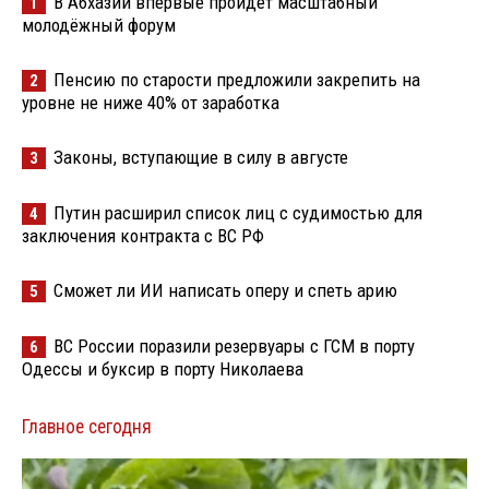
В Абхазии впервые пройдёт масштабный
1
молодёжный форум
Пенсию по старости предложили закрепить на
2
уровне не ниже 40% от заработка
Законы, вступающие в силу в августе
3
Путин расширил список лиц с судимостью для
4
заключения контракта с ВС РФ
Сможет ли ИИ написать оперу и спеть арию
5
ВС России поразили резервуары с ГСМ в порту
6
Одессы и буксир в порту Николаева
Главное сегодня