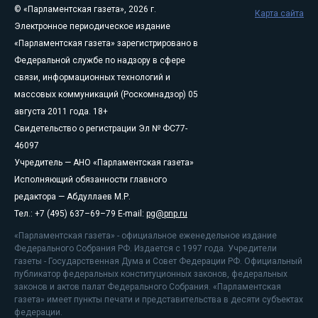
© «Парламентская газета», 2026 г.
Карта сайта
Электронное периодическое издание
«Парламентская газета» зарегистрировано в
Федеральной службе по надзору в сфере
связи, информационных технологий и
массовых коммуникаций (Роскомнадзор) 05
августа 2011 года. 18+
Свидетельство о регистрации Эл № ФС77-
46097
Учредитель — АНО «Парламентская газета»
Исполняющий обязанности главного
редактора — Абдуллаев М.Р.
Тел.: +7 (495) 637–69–79 E-mail:
pg@pnp.ru
«Парламентская газета» - официальное еженедельное издание
Федерального Собрания РФ. Издается с 1997 года. Учредители
газеты - Государственная Дума и Совет Федерации РФ. Официальный
публикатор федеральных конституционных законов, федеральных
законов и актов палат Федерального Собрания. «Парламентская
газета» имеет пункты печати и представительства в десяти субъектах
федерации.