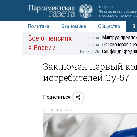
Издание
Федерального Собран
Российской Федераци
Политика
Экономика
Общество
В
Все о пенсиях
Фото
Авторы
Персоны
Мнения
Регионы
Минтруд предлож
вчера
Пенсионеров в Р
вчера
в России
Соцфонд: Средня
05.08.2026
Заключен первый ко
истребителей Су-57
Поделиться
30.06.2018 12:37