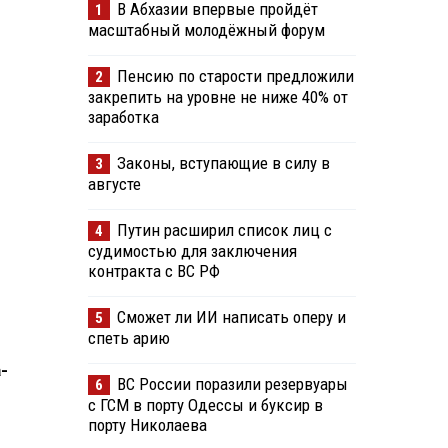
В Абхазии впервые пройдёт
1
масштабный молодёжный форум
Пенсию по старости предложили
2
закрепить на уровне не ниже 40% от
заработка
Законы, вступающие в силу в
3
августе
Путин расширил список лиц с
4
судимостью для заключения
контракта с ВС РФ
Сможет ли ИИ написать оперу и
5
спеть арию
-
ВС России поразили резервуары
6
с ГСМ в порту Одессы и буксир в
порту Николаева