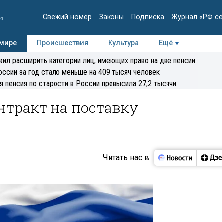
Свежий номер
Законы
Подписка
Журнал «РФ с
ия
и
 мире
Происшествия
Культура
Ещё
Медиацентр
Интервью
Колумнисты
Делова
ил расширить категории лиц, имеющих право на две пенсии
эксперт
оссии за год стало меньше на 409 тысяч человек
я пенсия по старости в России превысила 27,2 тысячи
нтракт на поставку
Читать нас в