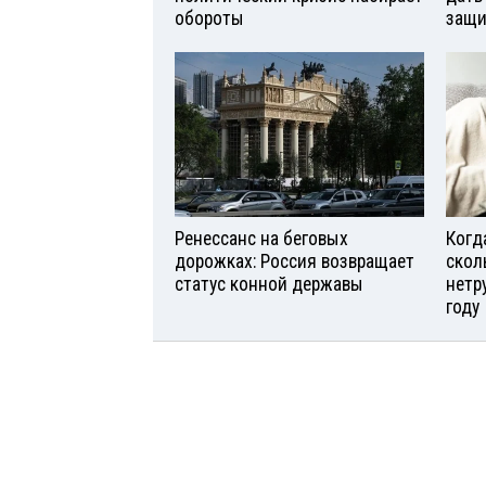
обороты
защи
Ренессанс на беговых
Когд
дорожках: Россия возвращает
скол
статус конной державы
нетр
году