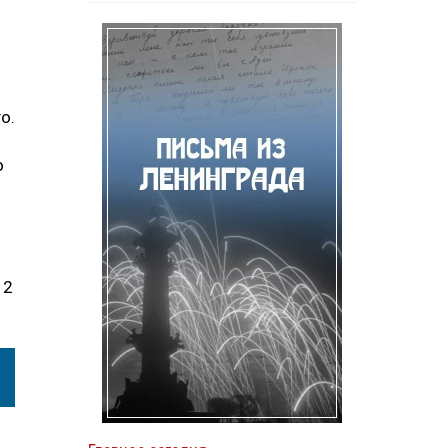
о.
о
12