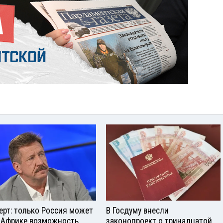
ерт: только Россия может
В Госдуму внесли
 Африке возможность
законопроект о тринадцатой