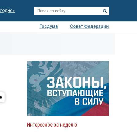
егодня»
Госдума
Совет Федерации
я
Авто
Недвижимость
Технологии
иза
Интересное за неделю