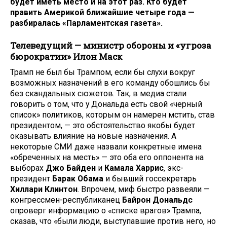
будет иметь место и на этот раз. Кто будет
править Америкой ближайшие четыре года —
разбиралась «Парламентская газета».
Телеведущий — министр обороны и «угроза
бюрократии» Илон Маск
Трамп не был бы Трампом, если бы слухи вокруг
возможных назначений в его команду обошлись бы
без скандальных сюжетов. Так, в медиа стали
говорить о том, что у Дональда есть свой «черный
список» политиков, которым он намерен мстить, став
президентом, — это обстоятельство якобы будет
оказывать влияние на новые назначения. А
некоторые СМИ даже назвали конкретные имена
«обреченных на месть» — это оба его оппонента на
выборах
Джо Байден
и
Камала Харрис
, экс-
президент
Барак Обама
и бывший госсекретарь
Хиллари Клинтон
. Впрочем, миф быстро развеяли —
конгрессмен-республиканец
Байрон Дональдс
опроверг информацию о «списке врагов» Трампа,
сказав, что «были люди, выступавшие против него, но