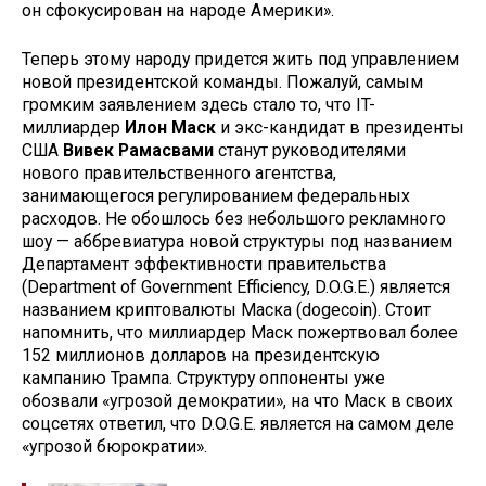
он сфокусирован на народе Америки».
Теперь этому народу придется жить под управлением
новой президентской команды. Пожалуй, самым
громким заявлением здесь стало то, что IT-
миллиардер
Илон Маск
и экс-кандидат в президенты
США
Вивек Рамасвами
станут руководителями
нового правительственного агентства,
занимающегося регулированием федеральных
расходов. Не обошлось без небольшого рекламного
шоу — аббревиатура новой структуры под названием
Департамент эффективности правительства
(Department of Government Efficiency, D.O.G.E.) является
названием криптовалюты Маска (dogecoin). Стоит
напомнить, что миллиардер Маск пожертвовал более
152 миллионов долларов на президентскую
кампанию Трампа. Структуру оппоненты уже
обозвали «угрозой демократии», на что Маск в своих
соцсетях ответил, что D.O.G.E. является на самом деле
«угрозой бюрократии».