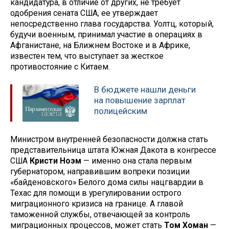
кандидатура, в отличие от других, не требует
одобрения сената США, ее утверждает
непосредственно глава государства. Уолтц, который,
будучи военным, принимал участие в операциях в
Афганистане, на Ближнем Востоке и в Африке,
известен тем, что выступает за жесткое
противостояние с Китаем.
В бюджете нашли деньги
на повышение зарплат
полицейским
Министром внутренней безопасности должна стать
представительница штата Южная Дакота в конгрессе
США
Кристи Ноэм
— именно она стала первым
губернатором, направившим вопреки позиции
«байденовского» Белого дома силы нацгвардии в
Техас для помощи в урегулировании острого
миграционного кризиса на границе. А главой
таможенной службы, отвечающей за контроль
миграционных процессов, может стать
Том Хоман
—