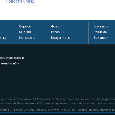
Новости СМИ2
Опросы
Фото
Контакты
ы
Мнения
Регионы
Реклама
ентр
Интервью
Колумнисты
Вакансии
регистрировано в
 технологий и
8+
.
дерального Собрания РФ. Издается с 1997 года. Учредители газеты - Государств
ктов палат Федерального Собрания. «Парламентская газета» имеет пункты печати
оверная информация о принимаемых в стране законах и деятельности депутатов и