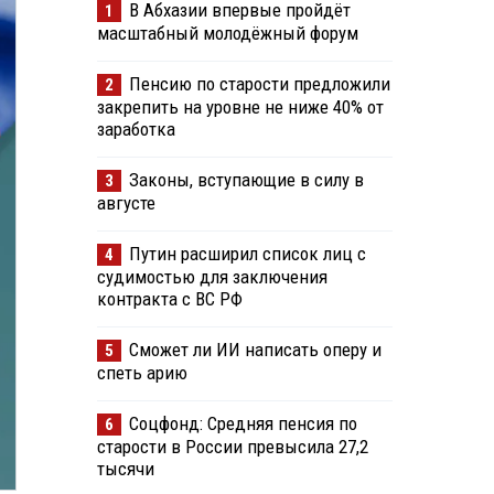
В Абхазии впервые пройдёт
1
масштабный молодёжный форум
Пенсию по старости предложили
2
закрепить на уровне не ниже 40% от
заработка
Законы, вступающие в силу в
3
августе
Путин расширил список лиц с
4
судимостью для заключения
контракта с ВС РФ
Сможет ли ИИ написать оперу и
5
спеть арию
Соцфонд: Средняя пенсия по
6
старости в России превысила 27,2
тысячи