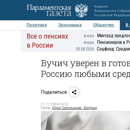
Издание
Федерального Собран
Российской Федераци
Политика
Экономика
Общество
В
Все о пенсиях
Фото
Авторы
Персоны
Мнения
Регионы
Минтруд предлож
вчера
Пенсионеров в Р
вчера
в России
Соцфонд: Средня
05.08.2026
Вучич уверен в гот
Россию любыми сре
Поделиться
21.11.2024 19:51
Автор:
Илья Сокольникас, Белград