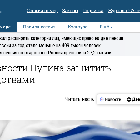
Свежий номер
Законы
Подписка
Журнал «РФ с
ия
и
 мире
Происшествия
Культура
Ещё
Медиацентр
Интервью
Колумнисты
Делова
ил расширить категории лиц, имеющих право на две пенсии
эксперт
оссии за год стало меньше на 409 тысяч человек
я пенсия по старости в России превысила 27,2 тысячи
овности Путина защитить
дствами
Читать нас в