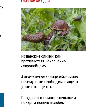
Главное сегодня
му
ы
о
Испанские слизни: как
противостоять скользким
«европейцам»
Августовское солнце обманчиво:
почему коже необходима защита
даже в конце лета
Государство поможет сельским
пекарям испечь колобок