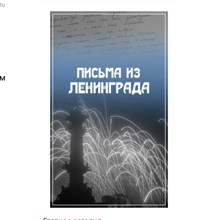
ru
ым