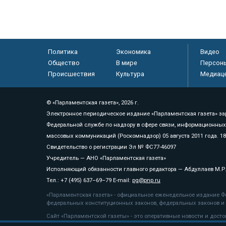
Политика
Экономика
Видео
Общество
В мире
Персон
Происшествия
Культура
Медиац
© «Парламентская газета», 2026 г.
Электронное периодическое издание «Парламентская газета» за
Федеральной службе по надзору в сфере связи, информационных
массовых коммуникаций (Роскомнадзор) 05 августа 2011 года. 1
Свидетельство о регистрации Эл № ФС77-46097
Учредитель — АНО «Парламентская газета»
Исполняющий обязанности главного редактора — Абдуллаев М.Р
Тел.: +7 (495) 637–69–79 E-mail:
pg@pnp.ru
«Парламентская газета» - официальное еженедельное издание Фе
федеральных конституционных законов, федеральных законов и а
Сайт «Парламентской газеты» - это оперативные новости и дост
«Парламентской газеты» активная ссылка на pnp.ru обязательна.