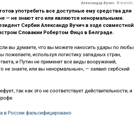
Александар Вучич.
© kremlin.
готов употребить все доступные ему средства для
че — не знают его или являются ненормальными.
резидент Сербии Александр Вучич в ходе совместной
стром Словакии Робертом Фицо в Белграде.
сли вы думаете, что вы можете наносить удары по люб
ы пожелаете, используя логистику западных стран,
твета, и Путин не применит все виды вооружений,
о не знаете, или вы ненормальные», — заявил сербский
ефует, так как это не соответствует действительности, и
трофе.
а в России фальсифицировано