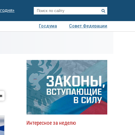
егодня»
Госдума
Совет Федерации
я
Авто
Недвижимость
Технологии
иза
Интересное за неделю