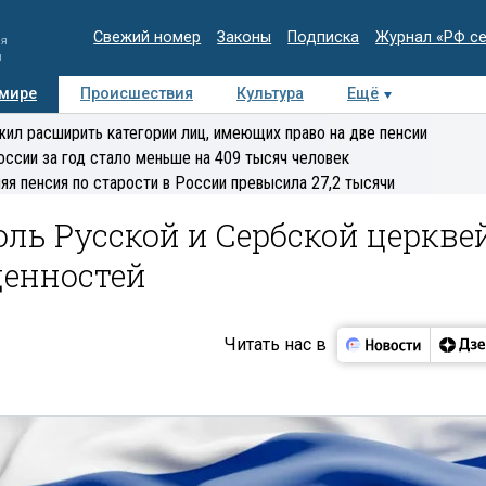
Свежий номер
Законы
Подписка
Журнал «РФ с
ия
и
 мире
Происшествия
Культура
Ещё
Медиацентр
Интервью
Колумнисты
Делова
ил расширить категории лиц, имеющих право на две пенсии
эксперт
оссии за год стало меньше на 409 тысяч человек
яя пенсия по старости в России превысила 27,2 тысячи
ль Русской и Сербской церкве
ценностей
Читать нас в