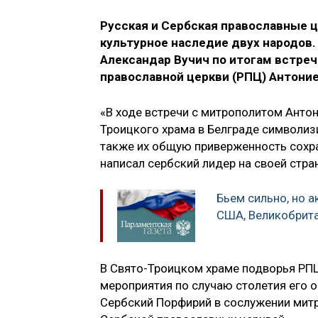
Русская и Сербская православные 
культурное наследие двух народов.
Александар Вучич по итогам встре
православной церкви (РПЦ) Антони
«В ходе встречи с митрополитом Антон
Троицкого храма в Белграде символизи
также их общую приверженность сохра
написал сербский лидер на своей стра
Бьем сильно, но а
США, Великобрита
В Свято-Троицком храме подворья РПЦ
мероприятия по случаю столетия его 
Сербский Порфирий в сослужении митр