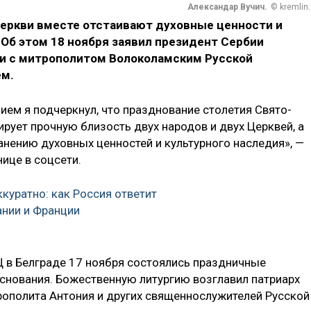
Александар Вучич.
© kremlin.
церкви вместе отстаивают духовные ценности и
 Об этом 18 ноября заявил президент Сербии
чи с митрополитом Волоколамским Русской
ем.
ием я подчеркнул, что празднование столетия Свято-
рует прочную близость двух народов и двух Церквей, а
нению духовных ценностей и культурного наследия», —
нице в соцсети.
ккуратно: как Россия ответит
нии и Франции
 в Белграде 17 ноября состоялись праздничные
основания. Божественную литургию возглавил патриарх
ополита Антония и других священнослужителей Русской