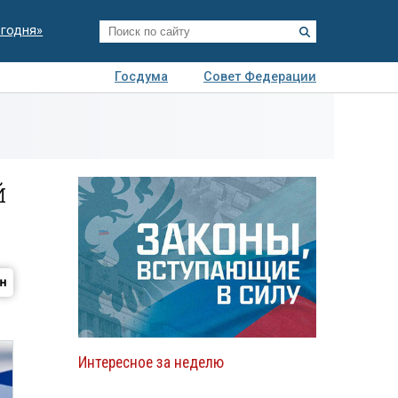
егодня»
Госдума
Совет Федерации
я
Авто
Недвижимость
Технологии
иза
й
Интересное за неделю