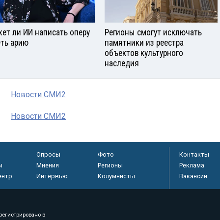
ет ли ИИ написать оперу
Регионы смогут исключать
еть арию
памятники из реестра
объектов культурного
наследия
Новости СМИ2
Новости СМИ2
Опросы
Фото
Контакты
ы
Мнения
Регионы
Реклама
ентр
Интервью
Колумнисты
Вакансии
регистрировано в