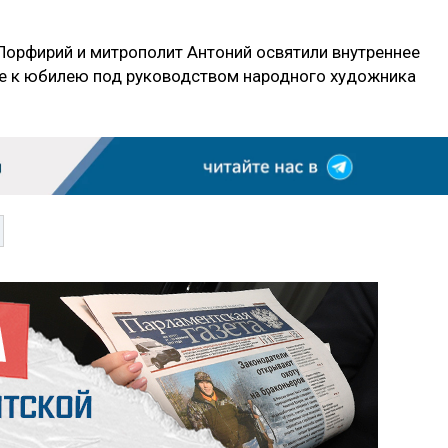
Порфирий и митрополит Антоний освятили внутреннее
ое к юбилею под руководством народного художника