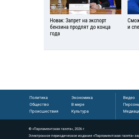
Новак: Запрет на экспорт
Смож
бензина продлят до конца
и сп
года
Политика
Экономика
Видео
Общество
В мире
Персон
Происшествия
Культура
Медиац
© «Парламентская газета», 2026 г.
Электронное периодическое издание «Парламентская газета» за