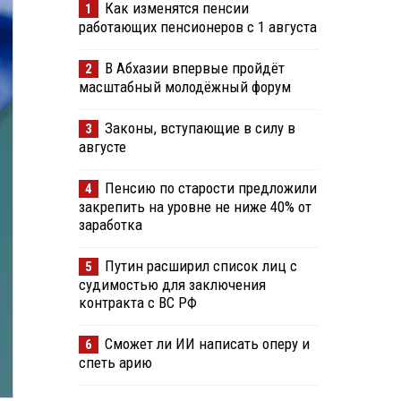
Как изменятся пенсии
1
работающих пенсионеров с 1 августа
В Абхазии впервые пройдёт
2
масштабный молодёжный форум
Законы, вступающие в силу в
3
августе
Пенсию по старости предложили
4
закрепить на уровне не ниже 40% от
заработка
Путин расширил список лиц с
5
судимостью для заключения
контракта с ВС РФ
Сможет ли ИИ написать оперу и
6
спеть арию