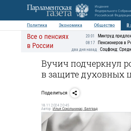
Издание
Федерального Собран
Российской Федераци
Политика
Экономика
Общество
В
Все о пенсиях
Фото
Авторы
Персоны
Мнения
Регионы
Минтруд предлож
20:01
Пенсионеров в Р
08:17
в России
Соцфонд: Средн
два дня назад
Вучич подчеркнул ро
в защите духовных 
Поделиться
18.11.2024 20:45
Автор:
Илья Сокольникас, Белград