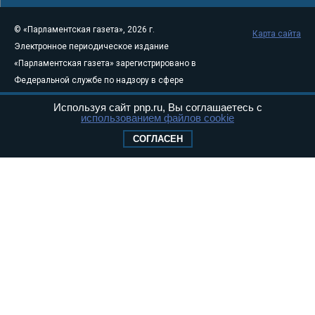
© «Парламентская газета», 2026 г.
Карта сайта
Электронное периодическое издание
«Парламентская газета» зарегистрировано в
Федеральной службе по надзору в сфере
связи, информационных технологий и
Используя сайт pnp.ru, Вы соглашаетесь с
массовых коммуникаций (Роскомнадзор) 05
использованием файлов cookie
августа 2011 года. 18+
СОГЛАСЕН
Свидетельство о регистрации Эл № ФС77-
46097
Учредитель — АНО «Парламентская газета»
Исполняющий обязанности главного
редактора — Абдуллаев М.Р.
Тел.: +7 (495) 637–69–79 E-mail:
pg@pnp.ru
«Парламентская газета» - официальное еженедельное издание
Федерального Собрания РФ. Издается с 1997 года. Учредители
газеты - Государственная Дума и Совет Федерации РФ. Официальный
публикатор федеральных конституционных законов, федеральных
законов и актов палат Федерального Собрания. «Парламентская