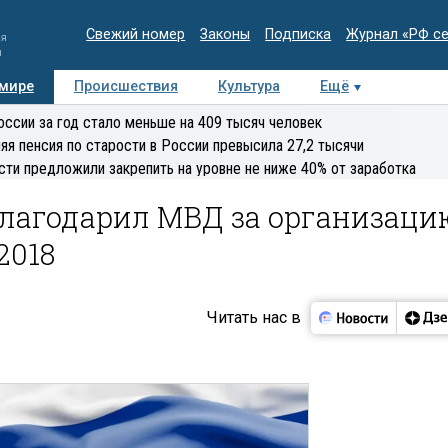
Свежий номер
Законы
Подписка
Журнал «РФ с
ия
и
 мире
Происшествия
Культура
Ещё
Медиацентр
Интервью
Колумнисты
Делова
оссии за год стало меньше на 409 тысяч человек
эксперт
яя пенсия по старости в России превысила 27,2 тысячи
сти предложили закрепить на уровне не ниже 40% от заработка
благодарил МВД за организаци
2018
Читать нас в