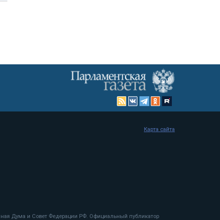
Карта сайта
енная Дума и Совет Федерации РФ. Официальный публикатор