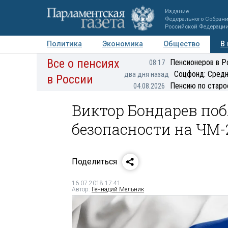
Издание
Федерального Собран
Российской Федераци
Политика
Экономика
Общество
В
Все о пенсиях
Фото
Авторы
Персоны
Мнения
Регионы
Пенсионеров в Р
08:17
Соцфонд: Средн
два дня назад
в России
Пенсию по старо
04.08.2026
Виктор Бондарев по
безопасности на ЧМ-
Поделиться
16.07.2018 17:41
Автор:
Геннадий Мельник