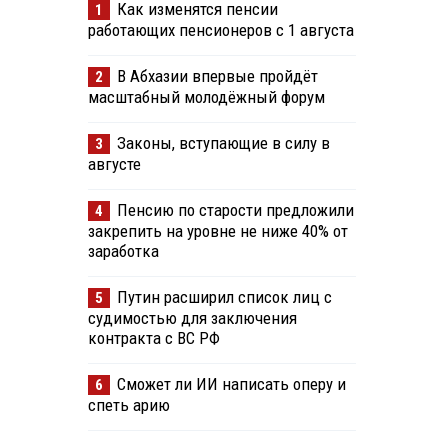
Как изменятся пенсии
1
работающих пенсионеров с 1 августа
В Абхазии впервые пройдёт
2
масштабный молодёжный форум
Законы, вступающие в силу в
3
августе
Пенсию по старости предложили
4
закрепить на уровне не ниже 40% от
заработка
Путин расширил список лиц с
5
судимостью для заключения
контракта с ВС РФ
Сможет ли ИИ написать оперу и
6
спеть арию