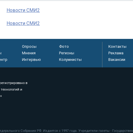
Новости СМИ2
Новости СМИ2
Опросы
Фото
Контакты
ы
Мнения
Регионы
Реклама
ентр
Интервью
Колумнисты
Вакансии
регистрировано в
 технологий и
8+
.
дерального Собрания РФ. Издается с 1997 года. Учредители газеты - Государств