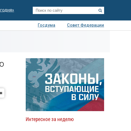
егодня»
Госдума
Совет Федерации
я
Авто
Недвижимость
Технологии
иза
ю
Интересное за неделю