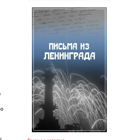
е
во
ы.