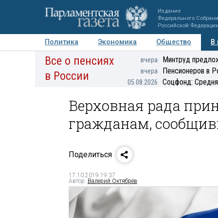
Издание
Федерального Собран
Российской Федераци
Политика
Экономика
Общество
В
Все о пенсиях
Фото
Авторы
Персоны
Мнения
Регионы
Минтруд предлож
вчера
Пенсионеров в Р
вчера
в России
Соцфонд: Средня
05.08.2026
Верховная рада прин
гражданам, сообщи
Поделиться
17.10.2019 19:37
Автор:
Валерий Октябрёв