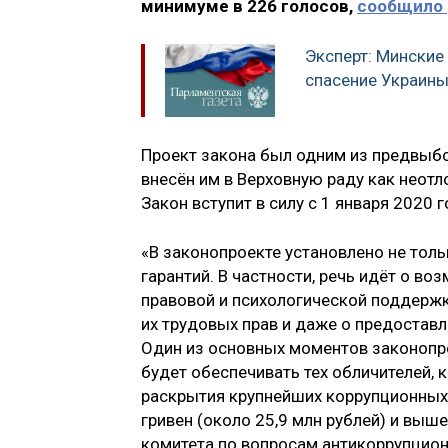
минимуме в 226 голосов,
сообщило
Эксперт: Минские
спасение Украин
Проект закона был одним из предвыб
внесён им в Верховную раду как неот
Закон вступит в силу с 1 января 2020 г
«В законопроекте установлено не толь
гарантий. В частности, речь идёт о 
правовой и психологической поддержке
их трудовых прав и даже о предоставл
Один из основных моментов законопр
будет обеспечивать тех обличителей,
раскрытия крупнейших коррупционных п
гривен (около 25,9 млн рублей) и выш
комитета по вопросам антикоррупцион