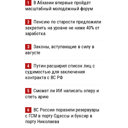
В Абхазии впервые пройдёт
1
масштабный молодёжный форум
Пенсию по старости предложили
2
закрепить на уровне не ниже 40% от
заработка
Законы, вступающие в силу в
3
августе
Путин расширил список лиц с
4
судимостью для заключения
контракта с ВС РФ
Сможет ли ИИ написать оперу и
5
спеть арию
ВС России поразили резервуары
6
с ГСМ в порту Одессы и буксир в
порту Николаева