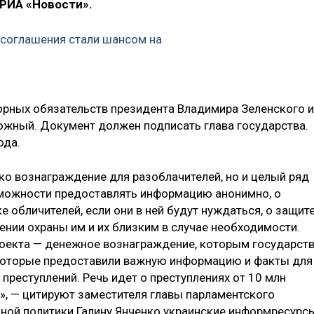
РИА «Новости».
 соглашения стали шансом на
ы
орных обязательств президента Владимира Зеленского и
ложный. Документ должен подписать глава государства.
ода.
ко вознаграждение для разоблачителей, но и целый ряд
возможности предоставлять информацию анонимно, о
 обличителей, если они в ней будут нуждаться, о защит
ении охраны им и их близким в случае необходимости.
оекта — денежное вознаграждение, которым государст
 которые предоставили важную информацию и факты для
реступлений. Речь идет о преступлениях от 10 млн
е», — цитируют заместителя главы парламентского
ной политики Галину Янченко украинские информресурс