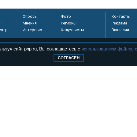
Опросы
Фото
Контакты
ы
Мнения
Регионы
Реклама
ентр
Интервью
Колумнисты
Вакансии
льзуя сайт pnp.ru, Вы соглашаетесь с
использованием файлов c
регистрировано в
СОГЛАСЕН
 технологий и
8+
.
дерального Собрания РФ. Издается с 1997 года. Учредители газеты - Государств
ктов палат Федерального Собрания. «Парламентская газета» имеет пункты печати
оверная информация о принимаемых в стране законах и деятельности депутатов и
ехнологии