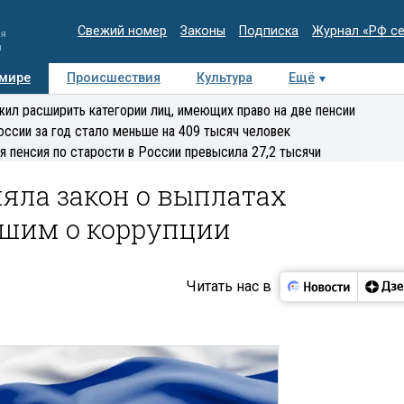
Свежий номер
Законы
Подписка
Журнал «РФ с
ия
и
 мире
Происшествия
Культура
Ещё
Медиацентр
Интервью
Колумнисты
Делова
ил расширить категории лиц, имеющих право на две пенсии
эксперт
оссии за год стало меньше на 409 тысяч человек
я пенсия по старости в России превысила 27,2 тысячи
яла закон о выплатах
вшим о коррупции
Читать нас в