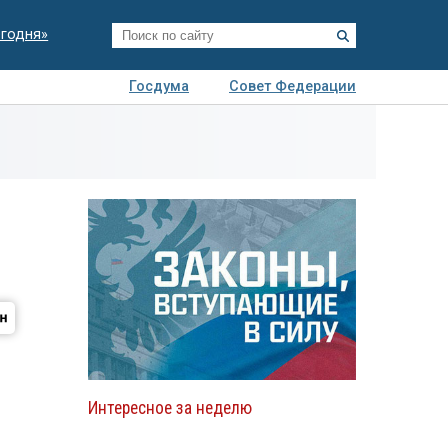
егодня»
Госдума
Совет Федерации
я
Авто
Недвижимость
Технологии
иза
Интересное за неделю