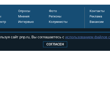
Опросы
Фото
Контакты
ы
Мнения
Регионы
Реклама
ентр
Интервью
Колумнисты
Вакансии
льзуя сайт pnp.ru, Вы соглашаетесь с
использованием файлов c
регистрировано в
СОГЛАСЕН
 технологий и
8+
.
дерального Собрания РФ. Издается с 1997 года. Учредители газеты - Государств
ктов палат Федерального Собрания. «Парламентская газета» имеет пункты печати
оверная информация о принимаемых в стране законах и деятельности депутатов и
ехнологии