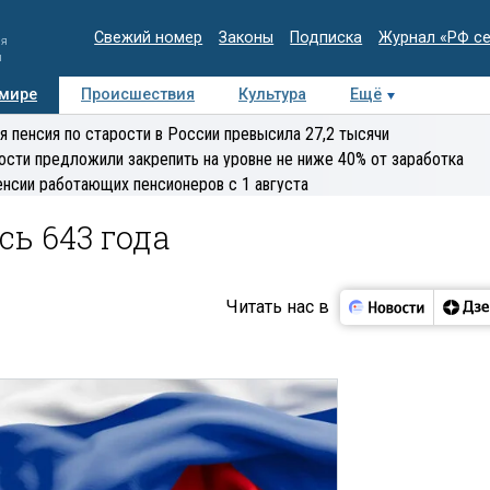
Свежий номер
Законы
Подписка
Журнал «РФ с
ия
и
 мире
Происшествия
Культура
Ещё
Медиацентр
Интервью
Колумнисты
Делова
я пенсия по старости в России превысила 27,2 тысячи
эксперт
ости предложили закрепить на уровне не ниже 40% от заработка
енсии работающих пенсионеров с 1 августа
ь 643 года
Читать нас в