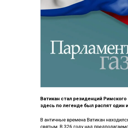
Ватикан стал резиденций Римского П
здесь по легенде был распят один 
В античные времена Ватикан находилс
святым. В 326 году над предполагаем