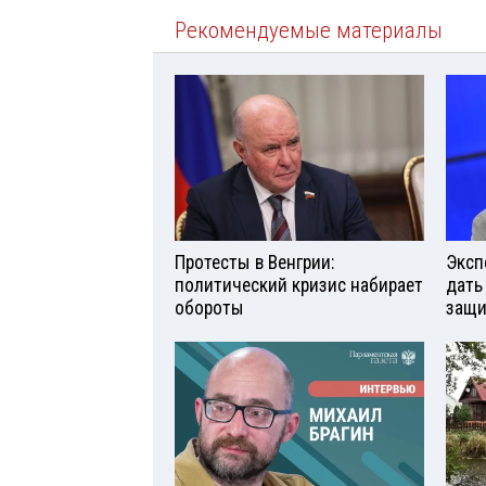
Рекомендуемые материалы
Протесты в Венгрии:
Эксп
политический кризис набирает
дать
обороты
защи