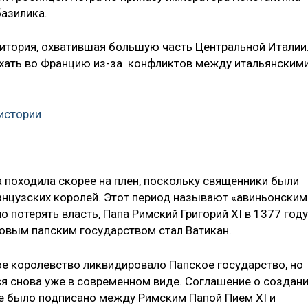
базилика.
ритория, охватившая большую часть Центральной Италии
ехать во Францию из-за конфликтов между итальянским
 истории
 походила скорее на плен, поскольку священники были
нцузских королей. Этот период называют «авиньонским
 потерять власть, Папа Римский Григорий XI в 1377 году
Новым папским государством стал Ватикан.
ое королевство ликвидировало Папское государство, но
ся снова уже в современном виде. Соглашение о создан
е было подписано между Римским Папой Пием XI и