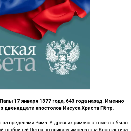
апы 17 января 1377 года, 643 года назад. Именно
из двенадцати апостолов Иисуса Христа Пётр.
я за пределами Рима. У древних римлян это место было
ой гробницей Петра по приказу императора Константина