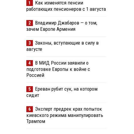
Как изменятся пенсии
1
работающих пенсионеров с 1 августа
Владимир Джабаров — о том,
2
зачем Европе Армения
Законы, вступающие в силу в
3
августе
В МИД России заявили о
4
подготовке Европы к войне с
Россией
Ереван рубит сук, на котором
5
сидит
Эксперт предрек крах попыток
6
киевского режима манипулировать
Трампом