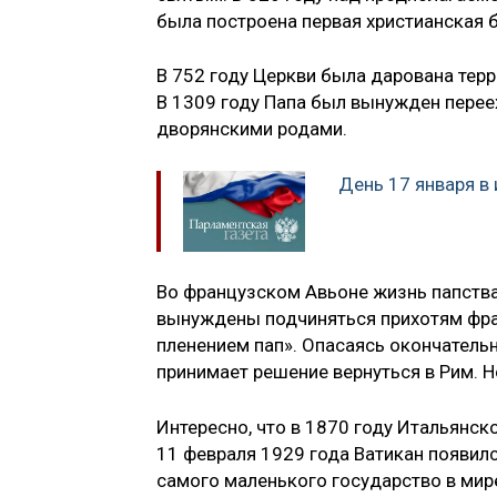
была построена первая христианская 
В 752 году Церкви была дарована тер
В 1309 году Папа был вынужден пере
дворянскими родами.
День 17 января в
Во французском Авьоне жизнь папства
вынуждены подчиняться прихотям фра
пленением пап». Опасаясь окончательно
принимает решение вернуться в Рим. 
Интересно, что в 1870 году Итальянск
11 февраля 1929 года Ватикан появил
самого маленького государство в мир