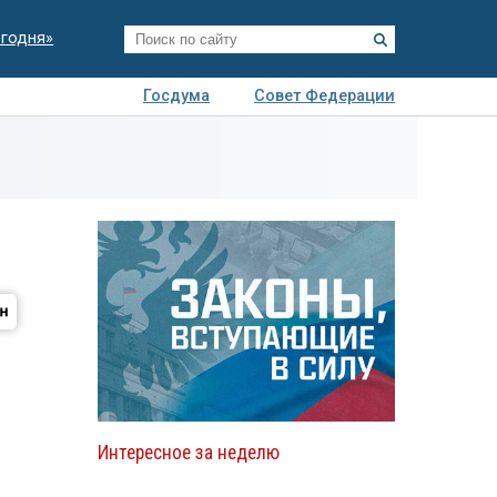
егодня»
Госдума
Совет Федерации
я
Авто
Недвижимость
Технологии
иза
Интересное за неделю