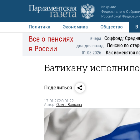
Издание
Федерального Собран
Российской Федераци
Политика
Экономика
Общество
В
Все о пенсиях
Фото
Авторы
Персоны
Мнения
Регионы
Соцфонд: Средня
вчера
Пенсию по стар
два дня назад
в России
Как изменятся п
01.08.2026
Ватикану исполнилос
Поделиться
17.01.2020 01:22
Автор:
Ольга Волкова