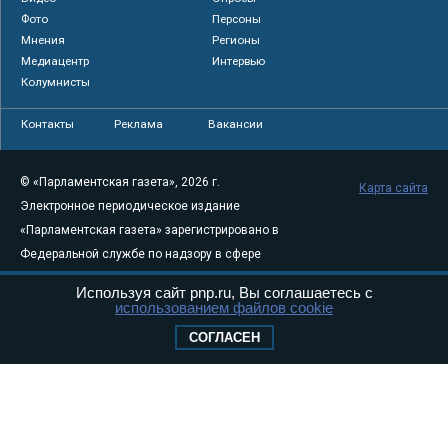
Фото
Персоны
Мнения
Регионы
Медиацентр
Интервью
Колумнисты
Контакты
Реклама
Вакансии
© «Парламентская газета», 2026 г.
Карта сайта
Электронное периодическое издание
«Парламентская газета» зарегистрировано в
Федеральной службе по надзору в сфере
связи, информационных технологий и
Используя сайт pnp.ru, Вы соглашаетесь с
массовых коммуникаций (Роскомнадзор) 05
использованием файлов cookie
августа 2011 года. 18+
СОГЛАСЕН
Свидетельство о регистрации Эл № ФС77-
46097
Учредитель — АНО «Парламентская газета»
Исполняющий обязанности главного
редактора — Абдуллаев М.Р.