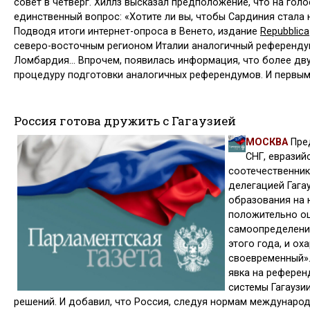
совет в чет­верг. Хиллз высказал предположение, что на го
единственный вопрос: «Хотите ли вы, чтобы Сардиния стала
Подводя итоги интернет-опроса в Венето, издание
Repubblica
северо-вос­точным регионом Италии аналогичный референдум
Ломбардия… Впрочем, по­явилась информация, что более дв
процедуру подготовки аналогичных референ­думов. И первым
Россия готова дружить с Гагаузией
МОСКВА
Пре
СНГ, евразий
соотечественник
делегацией Гага
образования на 
положительно о
самоопределение
этого года, и ох
своевременный».
явка на референ
системы Гагаузи
решений. И добавил, что Россия, следуя нормам междуна­род