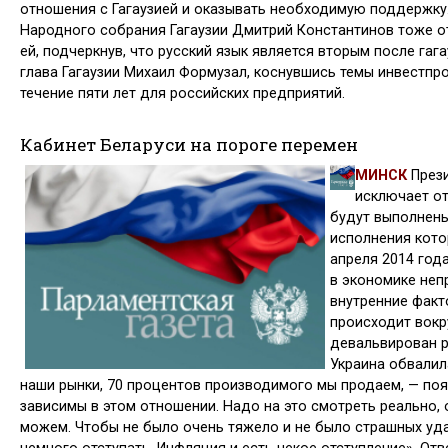
отношения с Гагаузией и оказывать необходимую поддерж­ку
Народного собрания Гагаузии Дми­трий Константинов тоже о
ей, подчеркнув, что русский язык является вторым после гаг
глава Гагаузии Михаил Формузал, коснувшись темы инвестпр
течение пяти лет для российских предприятий.
Кабинет Беларуси на пороге перемен
МИНСК
През
ис­ключает о
будут выполнены
исполнения кото
апреля 2014 года
в экономике не­п
внутренние факто
происходит вокр
девальвирован р
Украина обвали­л
наши рынки, 70 процентов про­изводимого мы продаем, — по
зависимы в этом отношении. Надо на это смотреть реально, 
мо­жем. Чтобы не было очень тяжело и не было страшных уд