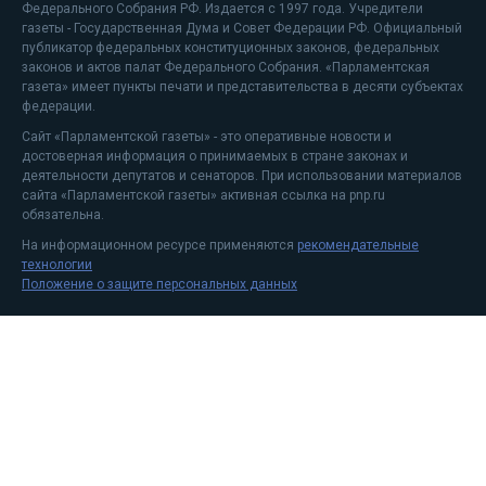
Федерального Собрания РФ. Издается с 1997 года. Учредители
газеты - Государственная Дума и Совет Федерации РФ. Официальный
публикатор федеральных конституционных законов, федеральных
законов и актов палат Федерального Собрания. «Парламентская
газета» имеет пункты печати и представительства в десяти субъектах
федерации.
Сайт «Парламентской газеты» - это оперативные новости и
достоверная информация о принимаемых в стране законах и
деятельности депутатов и сенаторов. При использовании материалов
сайта «Парламентской газеты» активная ссылка на pnp.ru
обязательна.
На информационном ресурсе применяются
рекомендательные
технологии
Положение о защите персональных данных