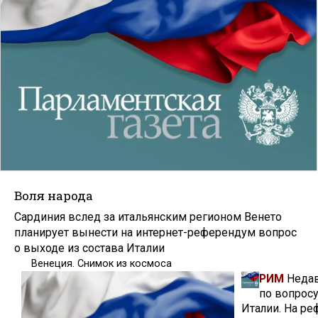
Воля народа
Сардиния вслед за итальянским регионом Венето
планирует вынести на интернет-референдум вопрос
о выходе из состава Италии
Венеция. Снимок из космоса
РИМ
Недав
по во­прос
Италии. На ре