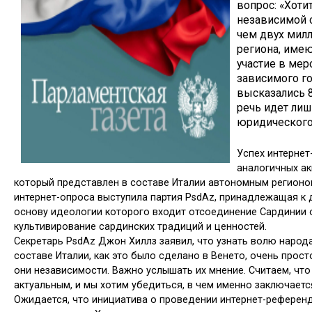
вопрос: «Хоти
независимой с
чем двух милл
региона, име
участие в мер
зависимого го
высказались 
речь идет ли
юридического 
Успех интернет
аналогичных ак
который представлен в составе Италии автономным регионо
интер­нет-опроса выступила партия PsdAz, принадлежащая к
основу идеологии которого входит отсоединение Сардинии о
культивирование сардинских традиций и ценностей.
Секретарь PsdAz Джон Хиллз заявил, что узнать волю народ
составе Ита­лии, как это было сделано в Венето, очень прост
они независимости. Важно услышать их мнение. Считаем, что
актуальным, и мы хотим убедиться, в чем именно заключается
Ожидается, что инициатива о проведении интернет-ре­ферен