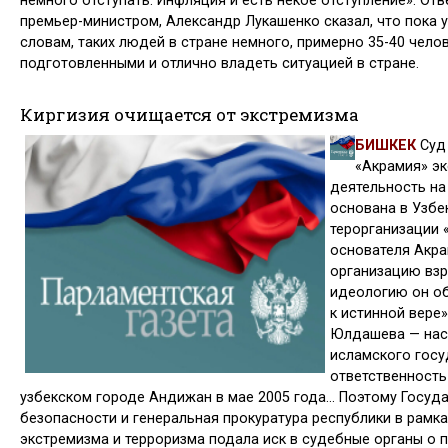
немно­го отступать. Инфляция и есть некое отступление». От
премьер-ми­нистром, Александр Лукашенко ска­зал, что пока 
словам, таких людей в стране немного, примерно 35-40 чело
подготовленными и отлично владеть ситуацией в стране.
Киргизия очищается от экстремизма
БИШКЕК
Суд
«Акрамия» эк
деятель­ность на
основана в Узбе
терорганизации «
основате­ля Акр
организацию взр
идеологию он об
к истинной вере
Юл­дашева — нас
исламского госуд
ответственность
узбекском городе Андижан в мае 2005 года… Поэтому Госуд
безопасности и гене­ральная прокуратура республики в рамк
экстремизма и терро­ризма подала иск в судебные орга­ны о 