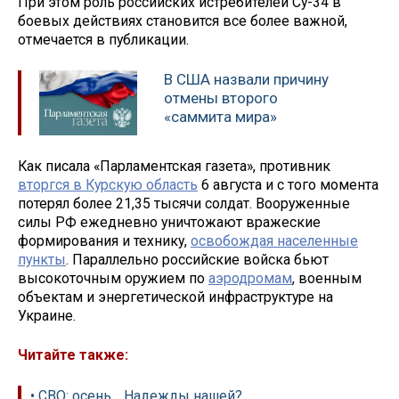
При этом роль российских истребителей Су-34 в
боевых действиях становится все более важной,
отмечается в публикации.
В США назвали причину
отмены второго
«саммита мира»
Как писала «Парламентская газета», противник
вторгся в Курскую область
6 августа и с того момента
потерял более 21,35 тысячи солдат. Вооруженные
силы РФ ежедневно уничтожают вражеские
формирования и технику,
освобождая населенные
пункты
. Параллельно российские войска бьют
высокоточным оружием по
аэродромам
, военным
объектам и энергетической инфраструктуре на
Украине.
Читайте также:
• СВО: осень… Надежды нашей?