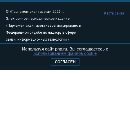
© «Парламентская газета», 2026 г.
Карта сайта
Электронное периодическое издание
«Парламентская газета» зарегистрировано в
Федеральной службе по надзору в сфере
связи, информационных технологий и
массовых коммуникаций (Роскомнадзор) 05
Используя сайт pnp.ru, Вы соглашаетесь с
использованием файлов cookie
августа 2011 года. 18+
Свидетельство о регистрации Эл № ФС77-
СОГЛАСЕН
46097
Учредитель — АНО «Парламентская газета»
Исполняющий обязанности главного
редактора — Абдуллаев М.Р.
Тел.: +7 (495) 637–69–79 E-mail:
pg@pnp.ru
«Парламентская газета» - официальное еженедельное издание
Федерального Собрания РФ. Издается с 1997 года. Учредители
газеты - Государственная Дума и Совет Федерации РФ. Официальный
публикатор федеральных конституционных законов, федеральных
законов и актов палат Федерального Собрания. «Парламентская