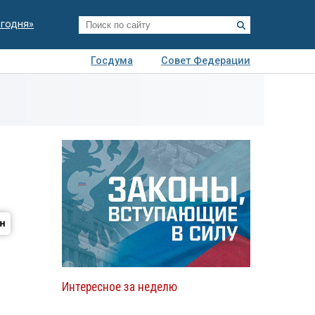
егодня»
Госдума
Совет Федерации
я
Авто
Недвижимость
Технологии
иза
Интересное за неделю