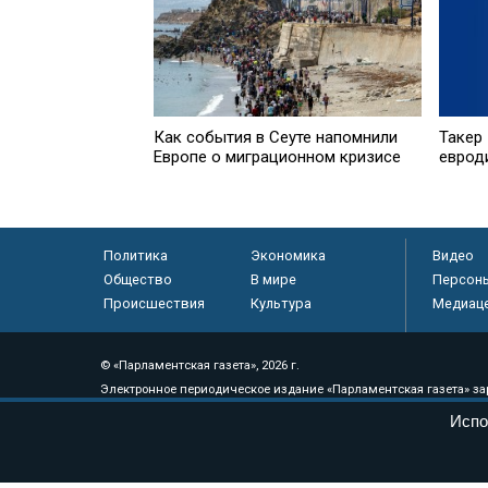
Как события в Сеуте напомнили
Такер 
Европе о миграционном кризисе
еврод
Политика
Экономика
Видео
Общество
В мире
Персон
Происшествия
Культура
Медиац
© «Парламентская газета», 2026 г.
Электронное периодическое издание «Парламентская газета» за
Федеральной службе по надзору в сфере связи, информационных
Испо
массовых коммуникаций (Роскомнадзор) 05 августа 2011 года. 1
Свидетельство о регистрации Эл № ФС77-46097
Учредитель — АНО «Парламентская газета»