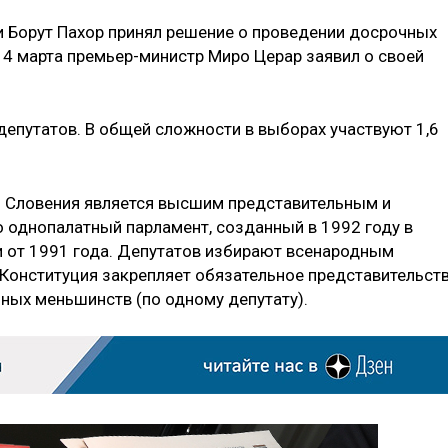
и Борут Пахор принял решение о проведении досрочных
 14 марта премьер-министр Миро Церар заявил о своей
депутатов. В общей сложности в выборах участвуют 1,6
и Словения является высшим представительным и
 однопалатный парламент, созданный в 1992 году в
и от 1991 года. Депутатов избирают всенародным
 Конституция закрепляет обязательное представительст
ьных меньшинств (по одному депутату).