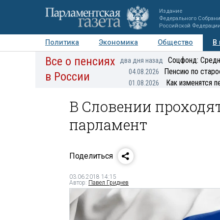
Издание
Федерального Собран
Российской Федераци
Политика
Экономика
Общество
В
Все о пенсиях
Фото
Авторы
Персоны
Мнения
Регионы
Соцфонд: Средн
два дня назад
Пенсию по старо
04.08.2026
в России
Как изменятся п
01.08.2026
В Словении проходя
парламент
Поделиться
03.06.2018 14:15
Автор:
Павел Гриднев