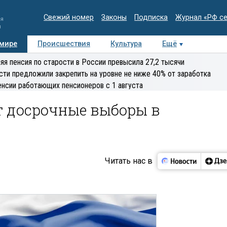
Свежий номер
Законы
Подписка
Журнал «РФ с
ия
и
 мире
Происшествия
Культура
Ещё
Медиацентр
Интервью
Колумнисты
Делова
яя пенсия по старости в России превысила 27,2 тысячи
эксперт
сти предложили закрепить на уровне не ниже 40% от заработка
енсии работающих пенсионеров с 1 августа
т досрочные выборы в
Читать нас в