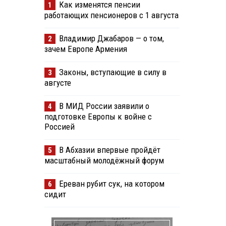
Как изменятся пенсии
1
работающих пенсионеров с 1 августа
Владимир Джабаров — о том,
2
зачем Европе Армения
Законы, вступающие в силу в
3
августе
В МИД России заявили о
4
подготовке Европы к войне с
Россией
В Абхазии впервые пройдёт
5
масштабный молодёжный форум
Ереван рубит сук, на котором
6
сидит