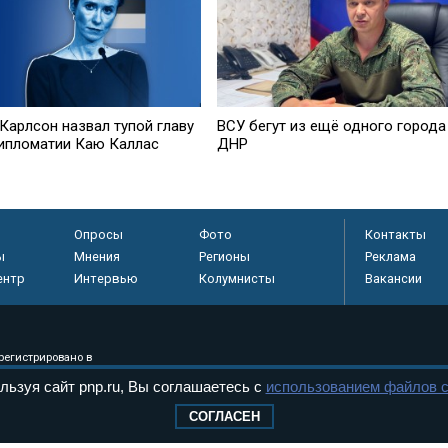
Карлсон назвал тупой главу
ВСУ бегут из ещё одного города
ипломатии Каю Каллас
ДНР
Опросы
Фото
Контакты
ы
Мнения
Регионы
Реклама
ентр
Интервью
Колумнисты
Вакансии
регистрировано в
 технологий и
льзуя сайт pnp.ru, Вы соглашаетесь с
использованием файлов c
8+
СОГЛАСЕН