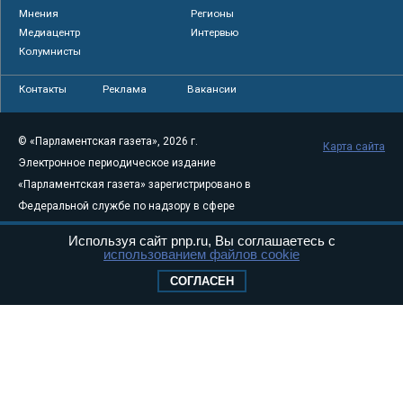
Мнения
Регионы
Медиацентр
Интервью
Колумнисты
Контакты
Реклама
Вакансии
© «Парламентская газета», 2026 г.
Карта сайта
Электронное периодическое издание
«Парламентская газета» зарегистрировано в
Федеральной службе по надзору в сфере
связи, информационных технологий и
Используя сайт pnp.ru, Вы соглашаетесь с
массовых коммуникаций (Роскомнадзор) 05
использованием файлов cookie
августа 2011 года. 18+
СОГЛАСЕН
Свидетельство о регистрации Эл № ФС77-
46097
Учредитель — АНО «Парламентская газета»
Исполняющий обязанности главного
редактора — Абдуллаев М.Р.
Тел.: +7 (495) 637–69–79 E-mail:
pg@pnp.ru