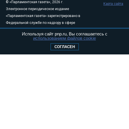
© «Парламентская газета», 2026 г.
Карта сайта
Электронное периодическое издание
«Парламентская газета» зарегистрировано в
Федеральной службе по надзору в сфере
связи, информационных технологий и
Используя сайт pnp.ru, Вы соглашаетесь с
массовых коммуникаций (Роскомнадзор) 05
использованием файлов cookie
августа 2011 года. 18+
СОГЛАСЕН
Свидетельство о регистрации Эл № ФС77-
46097
Учредитель — АНО «Парламентская газета»
Исполняющий обязанности главного
редактора — Абдуллаев М.Р.
Тел.: +7 (495) 637–69–79 E-mail:
pg@pnp.ru
«Парламентская газета» - официальное еженедельное издание
Федерального Собрания РФ. Издается с 1997 года. Учредители
газеты - Государственная Дума и Совет Федерации РФ. Официальный
публикатор федеральных конституционных законов, федеральных
законов и актов палат Федерального Собрания. «Парламентская
газета» имеет пункты печати и представительства в десяти субъектах
федерации.