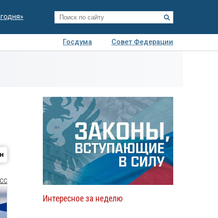
егодня»
Госдума
Совет Федерации
я
Авто
Недвижимость
Технологии
иза
СС
Интересное за неделю