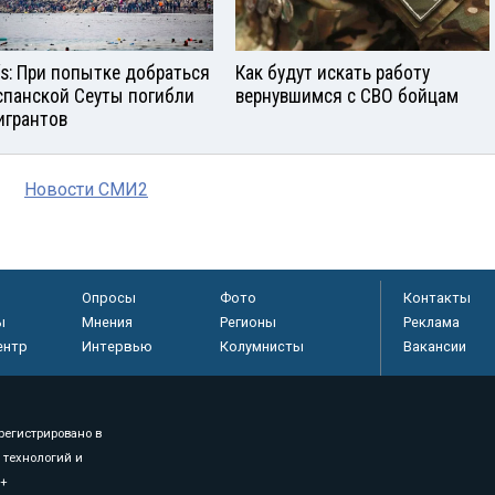
aís: При попытке добраться
Как будут искать работу
спанской Сеуты погибли
вернувшимся с СВО бойцам
игрантов
Новости СМИ2
Опросы
Фото
Контакты
ы
Мнения
Регионы
Реклама
ентр
Интервью
Колумнисты
Вакансии
регистрировано в
 технологий и
8+