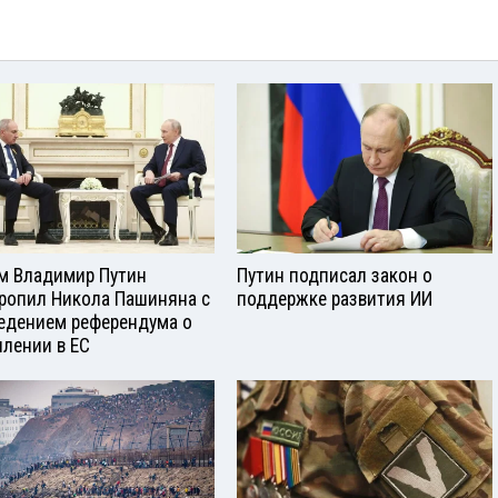
м Владимир Путин
Путин подписал закон о
ропил Никола Пашиняна с
поддержке развития ИИ
едением референдума о
плении в ЕС