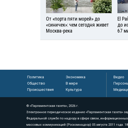
От «порта пяти морей» до
El P
«синичек»: чем сегодня живет
до и
Москва-река
67 м
Политика
Экономика
Видео
Общество
В мире
Персон
Происшествия
Культура
Медиац
© «Парламентская газета», 2026 г.
Электронное периодическое издание «Парламентская газета» за
Федеральной службе по надзору в сфере связи, информационных
массовых коммуникаций (Роскомнадзор) 05 августа 2011 года. 1