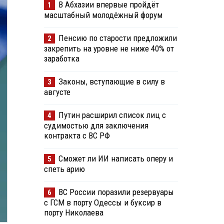
В Абхазии впервые пройдёт
1
масштабный молодёжный форум
Пенсию по старости предложили
2
закрепить на уровне не ниже 40% от
заработка
Законы, вступающие в силу в
3
августе
Путин расширил список лиц с
4
судимостью для заключения
контракта с ВС РФ
Сможет ли ИИ написать оперу и
5
спеть арию
ВС России поразили резервуары
6
с ГСМ в порту Одессы и буксир в
порту Николаева