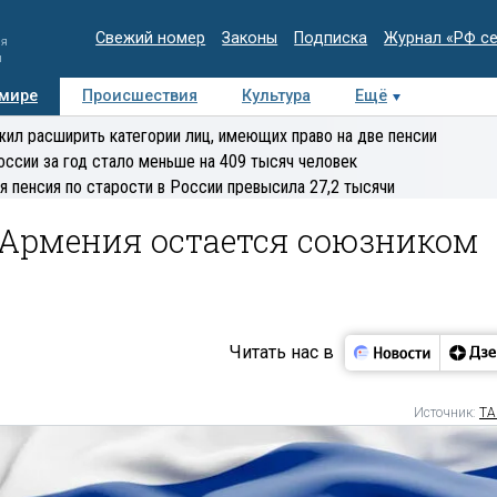
Свежий номер
Законы
Подписка
Журнал «РФ с
ия
и
 мире
Происшествия
Культура
Ещё
Медиацентр
Интервью
Колумнисты
Делова
ил расширить категории лиц, имеющих право на две пенсии
эксперт
оссии за год стало меньше на 409 тысяч человек
я пенсия по старости в России превысила 27,2 тысячи
 Армения остается союзником
Читать нас в
Источник:
ТА