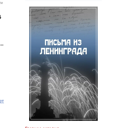
ти
б
 —
ет