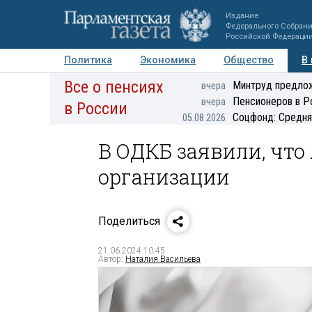
Издание
Федерального Собран
Российской Федераци
Политика
Экономика
Общество
В
Все о пенсиях
Фото
Авторы
Персоны
Мнения
Регионы
Минтруд предлож
вчера
Пенсионеров в Р
вчера
в России
Соцфонд: Средня
05.08.2026
В ОДКБ заявили, что
организации
Поделиться
21.06.2024 10:45
Автор:
Наталия Васильева