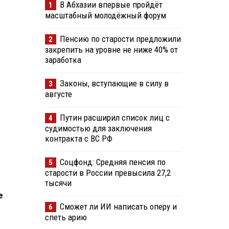
В Абхазии впервые пройдёт
1
масштабный молодёжный форум
Пенсию по старости предложили
2
закрепить на уровне не ниже 40% от
заработка
Законы, вступающие в силу в
3
августе
Путин расширил список лиц с
4
судимостью для заключения
контракта с ВС РФ
Соцфонд: Средняя пенсия по
5
старости в России превысила 27,2
тысячи
е
Сможет ли ИИ написать оперу и
6
спеть арию