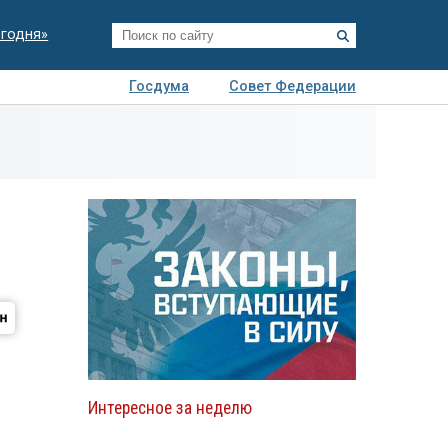
егодня»
Госдума
Совет Федерации
я
Авто
Недвижимость
Технологии
иза
Интересное за неделю