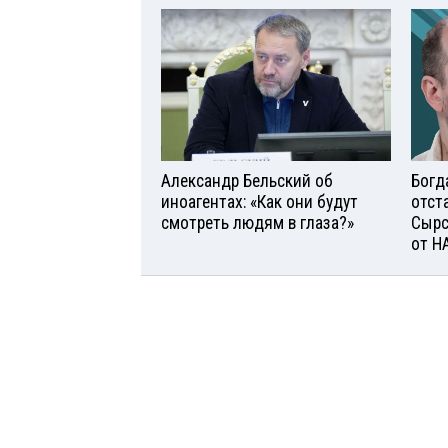
Александр Бельский об
Богд
иноагентах: «Как они будут
отст
смотреть людям в глаза?»
Сырс
от Н