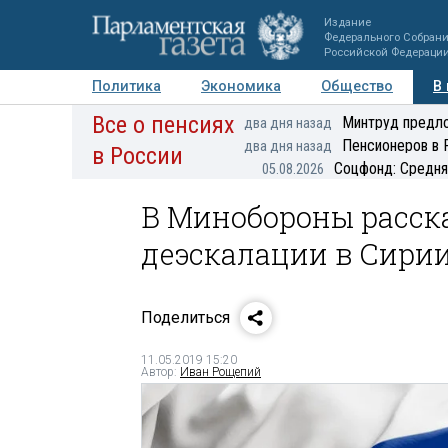
Издание
Федерального Собран
Российской Федераци
Политика
Экономика
Общество
В
Все о пенсиях
Фото
Авторы
Персоны
Мнения
Регионы
Минтруд предло
два дня назад
Пенсионеров в 
два дня назад
в России
Соцфонд: Средня
05.08.2026
В Минобороны расска
деэскалации в Сири
Поделиться
11.05.2019 15:20
Автор:
Иван Рощепий