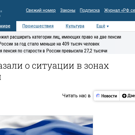
Свежий номер
Законы
Подписка
Журнал «РФ с
ия
и
 мире
Происшествия
Культура
Ещё
Медиацентр
Интервью
Колумнисты
Делова
жил расширить категории лиц, имеющих право на две пенсии
эксперт
России за год стало меньше на 409 тысяч человек
я пенсия по старости в России превысила 27,2 тысячи
зали о ситуации в зонах
и
Читать нас в