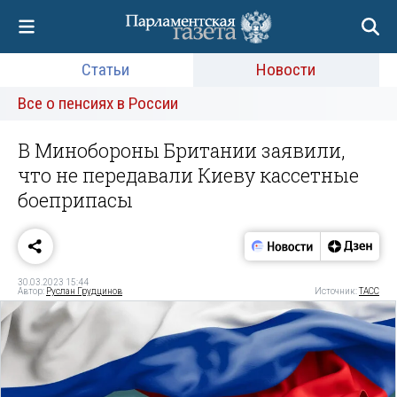
Статьи
Новости
Все о пенсиях в России
В Минобороны Британии заявили,
что не передавали Киеву кассетные
боеприпасы
30.03.2023 15:44
Автор:
Руслан Грудцинов
Источник:
ТАСС