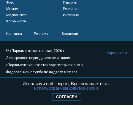
Фото
Персоны
Мнения
Регионы
Медиацентр
Интервью
Колумнисты
Контакты
Реклама
Вакансии
© «Парламентская газета», 2026 г.
Карта сайта
Электронное периодическое издание
«Парламентская газета» зарегистрировано в
Федеральной службе по надзору в сфере
связи, информационных технологий и
Используя сайт pnp.ru, Вы соглашаетесь с
массовых коммуникаций (Роскомнадзор) 05
использованием файлов cookie
августа 2011 года. 18+
СОГЛАСЕН
Свидетельство о регистрации Эл № ФС77-
46097
Учредитель — АНО «Парламентская газета»
Исполняющий обязанности главного
редактора — Абдуллаев М.Р.