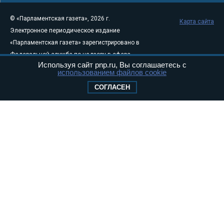
© «Парламентская газета», 2026 г.
Карта сайта
Электронное периодическое издание
«Парламентская газета» зарегистрировано в
Федеральной службе по надзору в сфере
Используя сайт pnp.ru, Вы соглашаетесь с
связи, информационных технологий и
использованием файлов cookie
массовых коммуникаций (Роскомнадзор) 05
СОГЛАСЕН
августа 2011 года. 18+
Свидетельство о регистрации Эл № ФС77-
46097
Учредитель — АНО «Парламентская газета»
Исполняющий обязанности главного
редактора — Абдуллаев М.Р.
Тел.: +7 (495) 637–69–79 E-mail:
pg@pnp.ru
«Парламентская газета» - официальное еженедельное издание
Федерального Собрания РФ. Издается с 1997 года. Учредители
газеты - Государственная Дума и Совет Федерации РФ. Официальный
публикатор федеральных конституционных законов, федеральных
законов и актов палат Федерального Собрания. «Парламентская
газета» имеет пункты печати и представительства в десяти субъектах