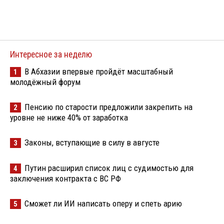
Интересное за неделю
В Абхазии впервые пройдёт масштабный
1
молодёжный форум
Пенсию по старости предложили закрепить на
2
уровне не ниже 40% от заработка
Законы, вступающие в силу в августе
3
Путин расширил список лиц с судимостью для
4
заключения контракта с ВС РФ
Сможет ли ИИ написать оперу и спеть арию
5