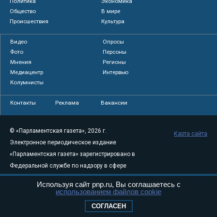
Политика
Экономика
Общество
В мире
Происшествия
Культура
Видео
Опросы
Фото
Персоны
Мнения
Регионы
Медиацентр
Интервью
Колумнисты
Контакты
Реклама
Вакансии
© «Парламентская газета», 2026 г.
Карта сайта
Электронное периодическое издание
«Парламентская газета» зарегистрировано в
Федеральной службе по надзору в сфере
связи, информационных технологий и
Используя сайт pnp.ru, Вы соглашаетесь с
массовых коммуникаций (Роскомнадзор) 05
использованием файлов cookie
августа 2011 года. 18+
СОГЛАСЕН
Свидетельство о регистрации Эл № ФС77-