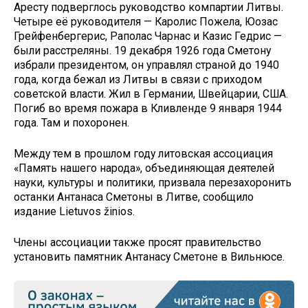
Аресту подверглось руководство компартии Литвы.
Четыре её руководителя — Каролис Пожела, Юозас
Грейфенбергерис, Раполас Чарнас и Казис Гедрис —
были расстреляны. 19 декабря 1926 года Сметону
избрали президентом, он управлял страной до 1940
года, когда бежал из Литвы в связи с приходом
советской власти. Жил в Германии, Швейцарии, США.
Погиб во время пожара в Кливленде 9 января 1944
года. Там и похоронен.
Между тем в прошлом году литовская ассоциация
«Память нашего народа», объединяющая деятелей
науки, культуры и политики, призвала перезахоронить
останки Антанаса Сметоны в Литве, сообщило
издание Lietuvos žinios.
Члены ассоциации также просят правительство
установить памятник Антанасу Сметоне в Вильнюсе.