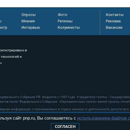
Опросы
Фото
Контакты
ы
Мнения
Регионы
Реклама
ентр
Интервью
Колумнисты
Вакансии
регистрировано в
 технологий и
8+
.
дерального Собрания РФ. Издается с 1997 года. Учредители газеты - Государств
ктов палат Федерального Собрания. «Парламентская газета» имеет пункты печати
оверная информация о принимаемых в стране законах и деятельности депутатов и
льзуя сайт pnp.ru, Вы соглашаетесь с
использованием файлов c
ехнологии
СОГЛАСЕН