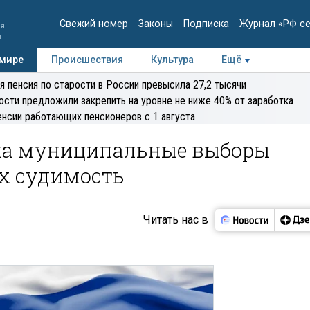
Свежий номер
Законы
Подписка
Журнал «РФ с
ия
и
 мире
Происшествия
Культура
Ещё
Медиацентр
Интервью
Колумнисты
Делова
я пенсия по старости в России превысила 27,2 тысячи
эксперт
ости предложили закрепить на уровне не ниже 40% от заработка
енсии работающих пенсионеров с 1 августа
 на муниципальные выборы
х судимость
Читать нас в