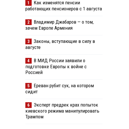
Как изменятся пенсии
1
работающих пенсионеров с 1 августа
Владимир Джабаров — о том,
2
зачем Европе Армения
Законы, вступающие в силу в
3
августе
В МИД России заявили о
4
подготовке Европы к войне с
Россией
Ереван рубит сук, на котором
5
сидит
Эксперт предрек крах попыток
6
киевского режима манипулировать
Трампом