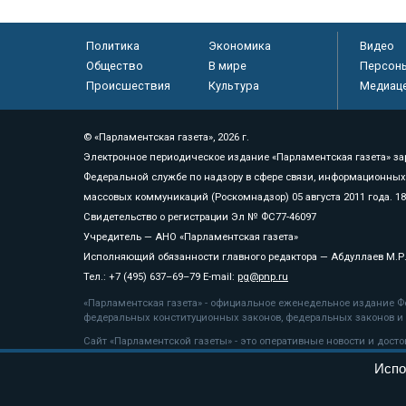
Политика
Экономика
Видео
Общество
В мире
Персон
Происшествия
Культура
Медиац
© «Парламентская газета», 2026 г.
Электронное периодическое издание «Парламентская газета» за
Федеральной службе по надзору в сфере связи, информационных
массовых коммуникаций (Роскомнадзор) 05 августа 2011 года. 1
Свидетельство о регистрации Эл № ФС77-46097
Учредитель — АНО «Парламентская газета»
Исполняющий обязанности главного редактора — Абдуллаев М.Р
Тел.: +7 (495) 637–69–79 E-mail:
pg@pnp.ru
«Парламентская газета» - официальное еженедельное издание Фе
федеральных конституционных законов, федеральных законов и а
Сайт «Парламентской газеты» - это оперативные новости и дост
«Парламентской газеты» активная ссылка на pnp.ru обязательна.
Испо
На информационном ресурсе применяются
рекомендательные т
Положение о защите персональных данных