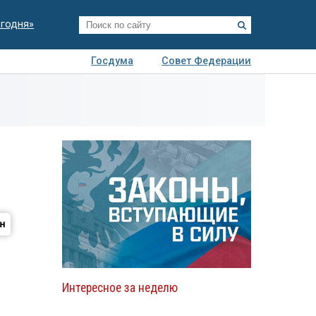
егодня»
Госдума
Совет Федерации
я
Авто
Недвижимость
Технологии
иза
Интересное за неделю