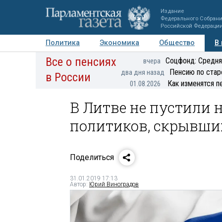
Издание
Федерального Собран
Российской Федераци
Политика
Экономика
Общество
В
Все о пенсиях
Фото
Авторы
Персоны
Мнения
Регионы
Соцфонд: Средня
вчера
Пенсию по стар
два дня назад
в России
Как изменятся п
01.08.2026
В Литве не пустили
политиков, скрывши
Поделиться
31.01.2019 17:13
Автор:
Юрий Виноградов