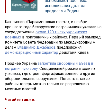
вспоминают военных,
исполнявших долг за
пределами Родины
Как писала «Парламентская газета», в ноябре
прошлого года белорусские пограничники указали на
сосредоточение
около 120 тысяч украинских
военных
в приграничных районах. Первый зампред
Комитета Совета Федерации по международным
делам
Владимир Джабаров
предположил
демонстрационный характер
действий Киева.
Позднее Украина
запретила свободный въезд в
пограничную зону
. Специальный режим ввели на
участках, где строят фортификационные и другие
оборонительные сооружения. Попасть в такие
районы теперь можно только по разрешению
местных властей.
Читайте также: