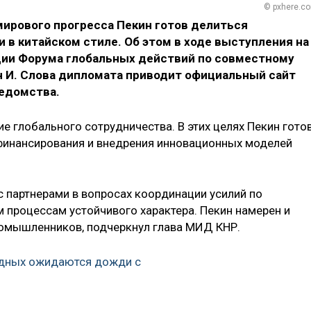
© pxhere.c
ирового прогресса Пекин готов делиться
в китайском стиле. Об этом в ходе выступления на
ции Форума глобальных действий по совместному
н И. Слова дипломата приводит официальный сайт
едомства.
ие глобального сотрудничества. В этих целях Пекин гото
финансирования и внедрения инновационных моделей
с партнерами в вопросах координации усилий по
м процессам устойчивого характера. Пекин намерен и
номышленников, подчеркнул глава МИД КНР.
одных ожидаются дожди с