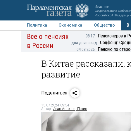
Издание
Федерального Собран
Российской Федераци
Политика
Экономика
Общество
В
Все о пенсиях
Фото
Авторы
Персоны
Мнения
Регионы
Пенсионеров в Р
08:17
Соцфонд: Средн
два дня назад
в России
Пенсию по старо
04.08.2026
В Китае рассказали,
развитие
Поделиться
13.07.2024 09:54
Автор:
Иван Антонов, Пекин