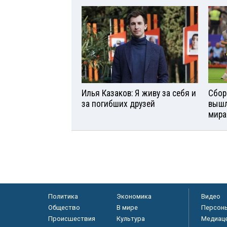
Илья Казаков: Я живу за себя и
Сбор
за погибших друзей
вышл
мира
Политика
Экономика
Видео
Общество
В мире
Персон
Происшествия
Культура
Медиац