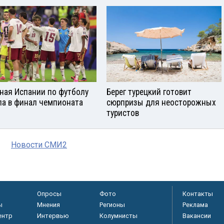
ная Испании по футболу
Берег турецкий готовит
а в финал чемпионата
сюрпризы для неосторожных
туристов
Новости СМИ2
Опросы
Фото
Контакты
ы
Мнения
Регионы
Реклама
ентр
Интервью
Колумнисты
Вакансии