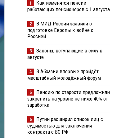
Как изменятся пенсии
1
работающих пенсионеров с 1 августа
В МИД России заявили о
2
подготовке Европы к войне с
Россией
Законы, вступающие в силу в
3
августе
В Абхазии впервые пройдёт
4
масштабный молодёжный форум
Пенсию по старости предложили
5
закрепить на уровне не ниже 40% от
заработка
Путин расширил список лиц с
6
судимостью для заключения
контракта с ВС РФ