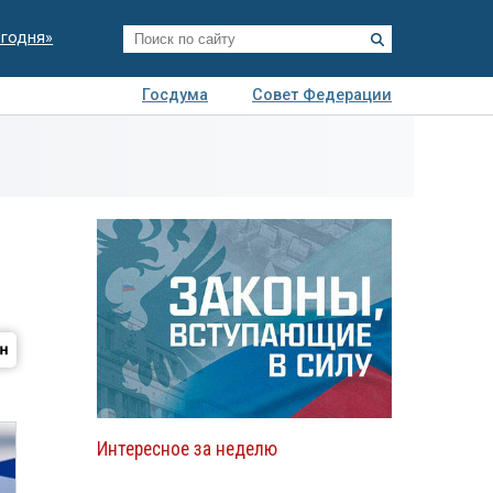
егодня»
Госдума
Совет Федерации
я
Авто
Недвижимость
Технологии
иза
Интересное за неделю