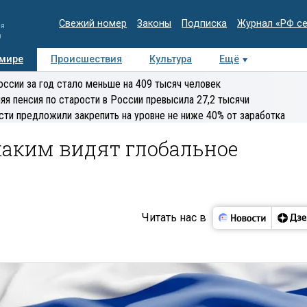
Свежий номер
Законы
Подписка
Журнал «РФ с
ия
и
 мире
Происшествия
Культура
Ещё
Медиацентр
Интервью
Колумнисты
Делова
оссии за год стало меньше на 409 тысяч человек
эксперт
яя пенсия по старости в России превысила 27,2 тысячи
сти предложили закрепить на уровне не ниже 40% от заработка
 каким видят глобальное
Читать нас в