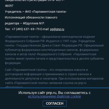
46097
Учредитель — АНО «Парламентская газета»
Исполняющий обязанности главного
редактора — Абдуллаев М.Р.
Тел.: +7 (495) 637–69–79 E-mail:
pg@pnp.ru
«Парламентская газета» - официальное еженедельное издание
Федерального Собрания РФ. Издается с 1997 года. Учредители
газеты - Государственная Дума и Совет Федерации РФ. Официальный
публикатор федеральных конституционных законов, федеральных
законов и актов палат Федерального Собрания. «Парламентская
газета» имеет пункты печати и представительства в десяти субъектах
федерации.
Сайт «Парламентской газеты» - это оперативные новости и
достоверная информация о принимаемых в стране законах и
деятельности депутатов и сенаторов. При использовании материалов
сайта «Парламентской газеты» активная ссылка на pnp.ru
обязательна.
Используя сайт pnp.ru, Вы соглашаетесь с
На информационном ресурсе применяются
рекомендательные
использованием файлов cookie
технологии
Положение о защите персональных данных
СОГЛАСЕН