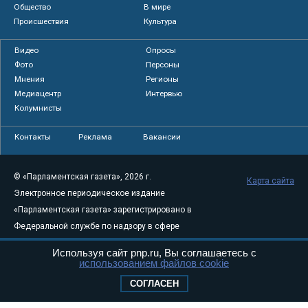
Общество
В мире
Происшествия
Культура
Видео
Опросы
Фото
Персоны
Мнения
Регионы
Медиацентр
Интервью
Колумнисты
Контакты
Реклама
Вакансии
© «Парламентская газета», 2026 г.
Карта сайта
Электронное периодическое издание
«Парламентская газета» зарегистрировано в
Федеральной службе по надзору в сфере
связи, информационных технологий и
Используя сайт pnp.ru, Вы соглашаетесь с
массовых коммуникаций (Роскомнадзор) 05
использованием файлов cookie
августа 2011 года. 18+
СОГЛАСЕН
Свидетельство о регистрации Эл № ФС77-