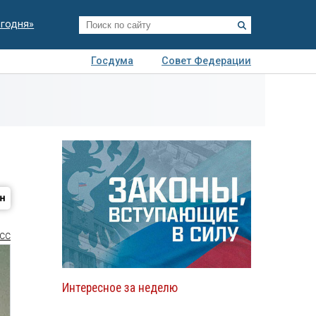
егодня»
Госдума
Совет Федерации
я
Авто
Недвижимость
Технологии
иза
СС
Интересное за неделю