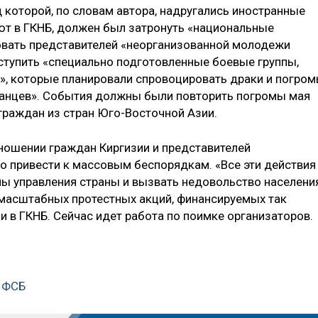
 которой, по словам автора, надругались иностранные
ают в ГКНБ, должен был затронуть «национальные
овать представителей «неорганизованной молодежи
ступить «специально подготовленные боевые группы,
, которые планировали спровоцировать драки и погро
ранцев». События должны были повторить погромы мая
 граждан из стран Юго-Восточной Азии.
ношении граждан Киргизии и представителей
ло привести к массовым беспорядкам. «Все эти действия
 управления страны и вызвать недовольство населения
 масштабных протестных акций, финансируемых так
 в ГКНБ. Сейчас идет работа по поимке организаторов.
и ФСБ