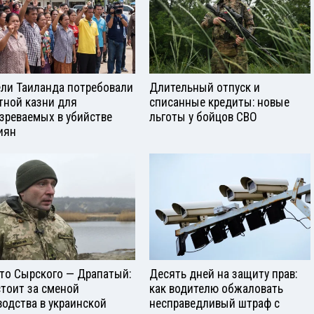
ли Таиланда потребовали
Длительный отпуск и
тной казни для
списанные кредиты: новые
зреваемых в убийстве
льготы у бойцов СВО
иян
то Сырского — Драпатый:
Десять дней на защиту прав:
стоит за сменой
как водителю обжаловать
водства в украинской
несправедливый штраф с