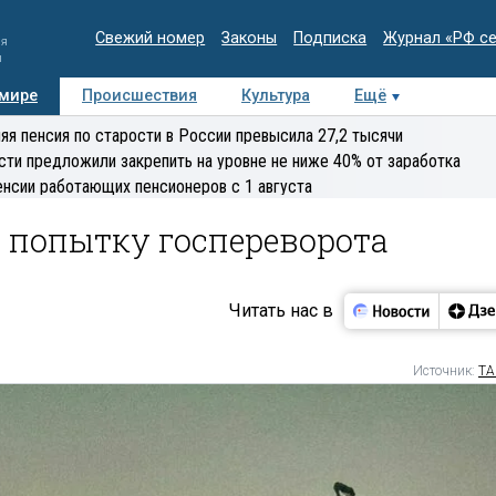
Свежий номер
Законы
Подписка
Журнал «РФ с
ия
и
 мире
Происшествия
Культура
Ещё
Медиацентр
Интервью
Колумнисты
Делова
яя пенсия по старости в России превысила 27,2 тысячи
эксперт
сти предложили закрепить на уровне не ниже 40% от заработка
енсии работающих пенсионеров с 1 августа
 попытку госпереворота
Читать нас в
Источник:
ТА