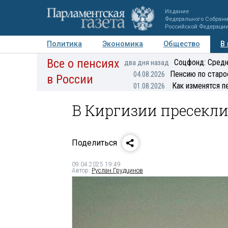
Издание
Федерального Собран
Российской Федераци
Политика
Экономика
Общество
В
Все о пенсиях
Фото
Авторы
Персоны
Мнения
Регионы
Соцфонд: Средн
два дня назад
Пенсию по старо
04.08.2026
в России
Как изменятся п
01.08.2026
В Киргизии пресекли
Поделиться
09.04.2025 19:49
Автор:
Руслан Грудцинов