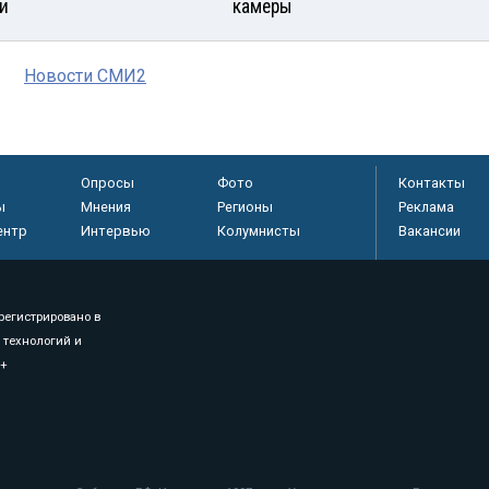
и
камеры
Новости СМИ2
Опросы
Фото
Контакты
ы
Мнения
Регионы
Реклама
ентр
Интервью
Колумнисты
Вакансии
регистрировано в
 технологий и
8+
.