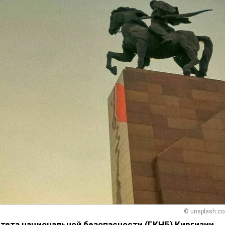
© unsplash.c
тета национальной безопасности (ГКНБ) Киргизии