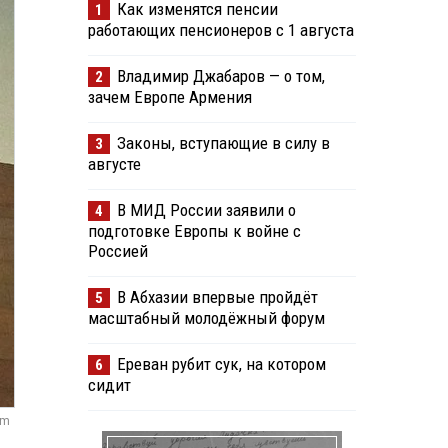
Как изменятся пенсии
1
работающих пенсионеров с 1 августа
Владимир Джабаров — о том,
2
зачем Европе Армения
Законы, вступающие в силу в
3
августе
В МИД России заявили о
4
подготовке Европы к войне с
Россией
В Абхазии впервые пройдёт
5
масштабный молодёжный форум
Ереван рубит сук, на котором
6
сидит
om