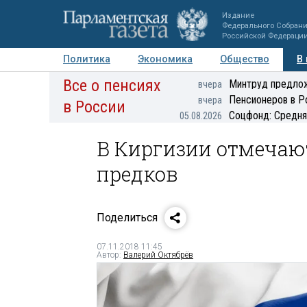
Издание
Федерального Собран
Российской Федераци
Политика
Экономика
Общество
В
Все о пенсиях
Фото
Авторы
Персоны
Мнения
Регионы
Минтруд предлож
вчера
Пенсионеров в Р
вчера
в России
Соцфонд: Средня
05.08.2026
В Киргизии отмечаю
предков
Поделиться
07.11.2018 11:45
Автор:
Валерий Октябрёв