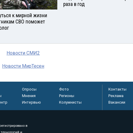
раза в год
уться к мирной жизни
тникам СВО поможет
олог
Новости СМИ2
Новости МирТесен
Опросы
Фото
Контакты
ы
Мнения
Регионы
Реклама
ентр
Интервью
Колумнисты
Вакансии
регистрировано в
 технологий и