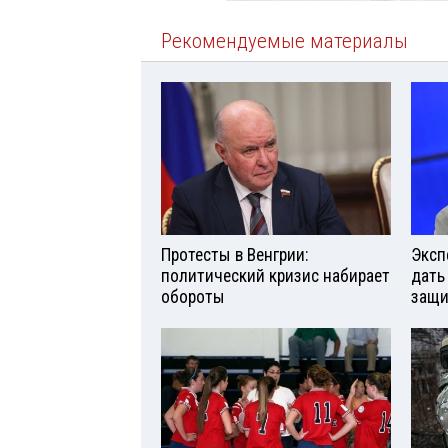
Рекомендуемые материалы
Протесты в Венгрии:
Эксп
политический кризис набирает
дать
обороты
защи