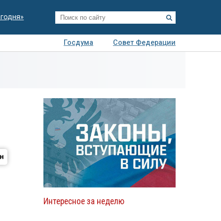
егодня»
Госдума
Совет Федерации
я
Авто
Недвижимость
Технологии
иза
Интересное за неделю