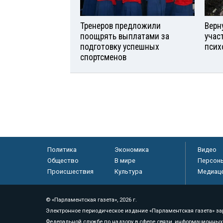
Тренеров предложили
Верн
поощрять выплатами за
учас
подготовку успешных
псих
спортсменов
Политика
Экономика
Видео
Общество
В мире
Персон
Происшествия
Культура
Медиац
© «Парламентская газета», 2026 г.
Электронное периодическое издание «Парламентская газета» за
Федеральной службе по надзору в сфере связи, информационных