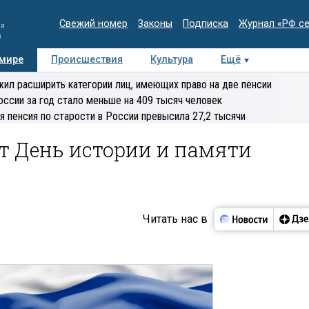
Свежий номер
Законы
Подписка
Журнал «РФ с
ия
и
 мире
Происшествия
Культура
Ещё
Медиацентр
Интервью
Колумнисты
Делова
ил расширить категории лиц, имеющих право на две пенсии
эксперт
оссии за год стало меньше на 409 тысяч человек
я пенсия по старости в России превысила 27,2 тысячи
т День истории и памяти
Читать нас в