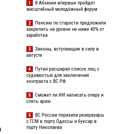
В Абхазии впервые пройдёт
1
масштабный молодёжный форум
Пенсию по старости предложили
2
закрепить на уровне не ниже 40% от
заработка
Законы, вступающие в силу в
3
августе
Путин расширил список лиц с
4
судимостью для заключения
контракта с ВС РФ
Сможет ли ИИ написать оперу и
5
спеть арию
ВС России поразили резервуары
6
с ГСМ в порту Одессы и буксир в
порту Николаева
д