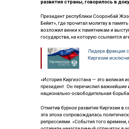
развития страны, говорилось в до
Президент республики Сооронбай Жээ
Бейит», где прочитал молитву в памят
возложил венки к памятникам и высту
государства, на которую ссылается аг
Лидера фракции 
Киргизии исключи
«История Киргизстана — это великая и
президент. Он перечислил важнейшие и
национально-освободительная борьба
Отметив бурное развитие Киргизии в с
эта эпоха сопровождалась политическ
репрессиями. «События того времени,
оставили неизгладимый отпечаток в ис