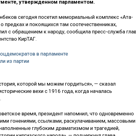
кументе, утвержденном парламентом.
нбеков сегодня посетил мемориальный комплекс «Ата-
ь о предках и покоящихся там соотечественниках,
пил с обращением к народу, сообщила пресс-служба гла
ентство КирТАГ.
соцдемократов в парламенте
ли из партии
стория, которой мы можем гордиться», — сказал
сторические вехи с 1916 года, когда началась
.
оветское время, президент напомнил, что одновременно
ими гонениями, ссылками, раскулачиванием, массовыми
 наполненные глубоким драматизмом и трагедией,
тории киргизского народа», — подчеркнул глава