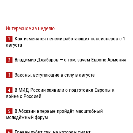
Интересное за неделю
Как изменятся пенсии работающих пенсионеров с 1
1
августа
Владимир Джабаров — о том, зачем Европе Армения
2
Законы, вступающие в силу в августе
3
В МИД России заявили о подготовке Европы к
4
войне с Россией
В Абхазии впервые пройдёт масштабный
5
молодёжный форум
Ереван рубит сук, на котором сидит
6