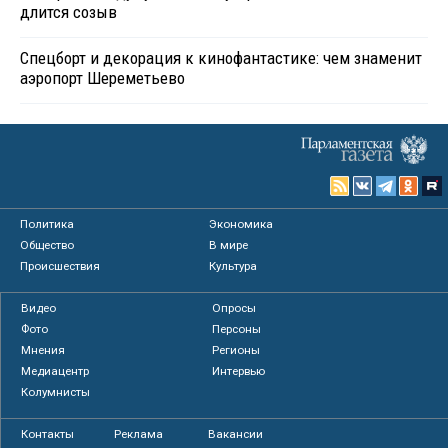
длится созыв
Спецборт и декорация к кинофантастике: чем знаменит
аэропорт Шереметьево
Политика
Экономика
Общество
В мире
Происшествия
Культура
Видео
Опросы
Фото
Персоны
Мнения
Регионы
Медиацентр
Интервью
Колумнисты
Контакты
Реклама
Вакансии