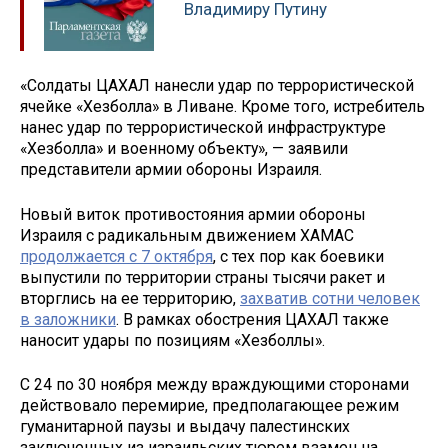
Владимиру Путину
«Солдаты ЦАХАЛ нанесли удар по террористической
ячейке «Хезболла» в Ливане. Кроме того, истребитель
нанес удар по террористической инфраструктуре
«Хезболла» и военному объекту», — заявили
представители армии обороны Израиля.
Новый виток противостояния армии обороны
Израиля с радикальным движением ХАМАС
продолжается с 7 октября
, с тех пор как боевики
выпустили по территории страны тысячи ракет и
вторглись на ее территорию,
захватив сотни человек
в заложники
. В рамках обострения ЦАХАЛ также
наносит удары по позициям «Хезболлы».
С 24 по 30 ноября между враждующими сторонами
действовало перемирие, предполагающее режим
гуманитарной паузы и выдачу палестинских
заключенных из израильских тюрем взамен на