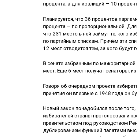
процента, а для коалиций — 10 процен
Планируется, что 36 процентов парлам
процента — по пропорциональной. Для п
что 231 место в ней займут те, кого из
по партийным спискам. Причём эти сп
12 мест отводится тем, за кого будут
В сенате избранным по мажоритарной 
мест. Еще 6 мест получат сенаторы, и
Говоря об очередном проекте избирате
принятия он впервые с 1948 года он б
Новый закон понадобился после того,
избирателей страны проголосовали п
правительством под руководством Рен
дублированием функций палатами высш