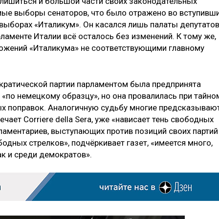
 лишиться и большой части своих законодательных
мые выборы сенаторов, что было отражено во вступивш
 выборах «Италикум». Он касался лишь палаты депутатов
аменте Италии всё осталось без изменений. К тому же,
ложений «Италикума» не соответствующими главному
кратической партии парламентом была предпринята
 «по немецкому образцу», но она провалилась при тайно
ых поправок. Аналогичную судьбу многие предсказываю
чает Corriere della Sera, уже «нависает тень свободных
рламентариев, выступающих против позиций своих партий
бодных стрелков», подчёркивает газет, «имеется много,
 так и среди демократов».