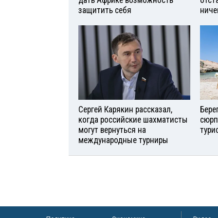
дать Африке возможность
отст
защитить себя
ниче
Сергей Карякин рассказал,
Бере
когда российские шахматисты
сюрп
могут вернуться на
тури
международные турниры