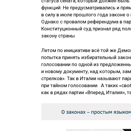
статуса сената, который должен быль
функций. Не предусматривались и пря
в силу в июле прошлого года законе о
Однако с провалом референдума в парл
Конституционный суд признал ряд по
закону страны.
Летом по инициативе всё той же Демо
попытка принять избирательный закон
голосовании по одной из предложенн
и новому документу, над которым, заме
стрелков». Так в Италии называют па
при тайном голосовании. А таких «сво
как в рядах партии «Вперед, Италия»,