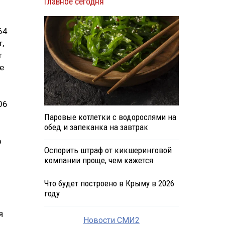
Главное сегодня
64
,
т
е
06
Паровые котлетки с водорослями на
обед и запеканка на завтрак
о
Оспорить штраф от кикшеринговой
компании проще, чем кажется
Что будет построено в Крыму в 2026
году
я
Новости СМИ2