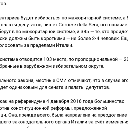
тов.
ентариев будет избираться по мажоритарной системе, а 
алаты депутатов, пишет Corriere della Sera, это означает
берут в по мажоритарной системе, а 385 — те, кто пройде
иски должны быть короткими — не более 2-4 человек. Ещ
 голосовать за пределами Италии.
системе отводится 103 места, по пропорциональной — 2
збранные в зарубежном избирательном округе.
льного закона, местные СМИ отмечают, что в случае ег
удет одинаковым для сената и палаты депутатов.
 как на референдуме 4 декабря 2016 года большинство
ротив конституционной реформы, предложенной
ци. Она, прежде всего, была направлена на преодоление
его законодательного органа Италии за счёт изменени