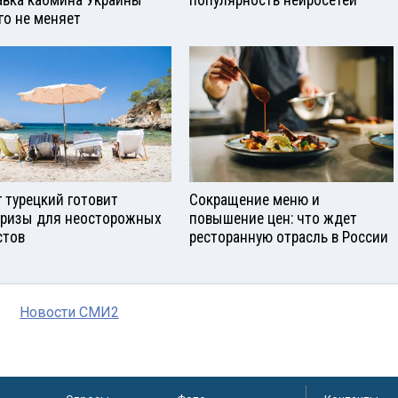
авка кабмина Украины
популярность нейросетей
го не меняет
г турецкий готовит
Сокращение меню и
ризы для неосторожных
повышение цен: что ждет
стов
ресторанную отрасль в России
Новости СМИ2