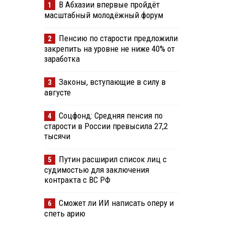
В Абхазии впервые пройдёт
1
масштабный молодёжный форум
Пенсию по старости предложили
2
закрепить на уровне не ниже 40% от
заработка
Законы, вступающие в силу в
3
августе
Соцфонд: Средняя пенсия по
4
старости в России превысила 27,2
тысячи
Путин расширил список лиц с
5
судимостью для заключения
контракта с ВС РФ
Сможет ли ИИ написать оперу и
6
спеть арию