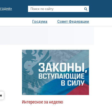
егодня»
Госдума
Совет Федерации
я
Авто
Недвижимость
Технологии
иза
Интересное за неделю