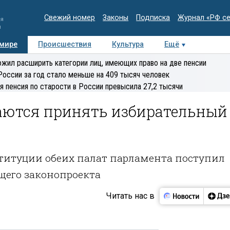
Свежий номер
Законы
Подписка
Журнал «РФ с
ия
и
 мире
Происшествия
Культура
Ещё
Медиацентр
Интервью
Колумнисты
Делова
жил расширить категории лиц, имеющих право на две пенсии
эксперт
России за год стало меньше на 409 тысяч человек
я пенсия по старости в России превысила 27,2 тысячи
аются принять избирательный
титуции обеих палат парламента поступил
щего законопроекта
Читать нас в