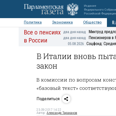
Издание
Федерального Собран
Российской Федераци
Политика
Экономика
Общество
В
Все о пенсиях
Фото
Авторы
Персоны
Мнения
Регионы
Минтруд предло
два дня назад
Пенсионеров в 
два дня назад
в России
Соцфонд: Средня
05.08.2026
В Италии вновь пыт
закон
В комиссии по вопросам конс
«базовый текст» соответствую
Поделиться
23.09.2017 14:22
Автор:
Александр Тараканов