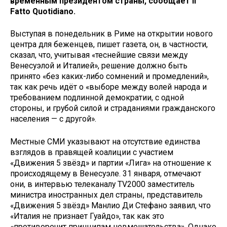
временным президентом страны, сообщает Il
Fatto Quotidiano.
Выступая в понедельник в Риме на открытии нового
центра для беженцев, пишет газета, он, в частности,
сказал, что, учитывая «теснейшие связи между
Венесуэлой и Италией», решение должно быть
принято «без каких-либо сомнений и промедлений»,
так как речь идёт о «выборе между волей народа и
требованием подлинной демократии, с одной
стороны, и грубой силой и страданиями гражданского
населения — с другой».
Местные СМИ указывают на отсутствие единства
взглядов в правящей коалиции с участием
«Движения 5 звёзд» и партии «Лига» на отношение к
происходящему в Венесуэле. 31 января, отмечают
они, в интервью телеканалу TV2000 заместитель
министра иностранных дел страны, представитель
«Движения 5 звёзд» Манлио Ди Стефано заявил, что
«Италия не признает Гуайдо», так как это
«противоречит принципам невмешательства». Однако