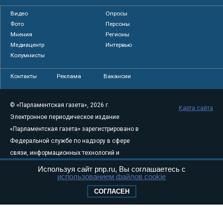
Видео
Опросы
Фото
Персоны
Мнения
Регионы
Медиацентр
Интервью
Колумнисты
Контакты
Реклама
Вакансии
© «Парламентская газета», 2026 г.
Карта сайта
Электронное периодическое издание
«Парламентская газета» зарегистрировано в
Федеральной службе по надзору в сфере
связи, информационных технологий и
массовых коммуникаций (Роскомнадзор) 05
Используя сайт pnp.ru, Вы соглашаетесь с
использованием файлов cookie
августа 2011 года. 18+
Свидетельство о регистрации Эл № ФС77-
СОГЛАСЕН
46097
Учредитель — АНО «Парламентская газета»