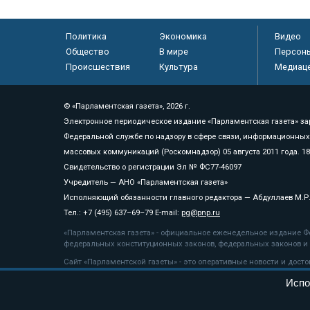
Политика
Экономика
Видео
Общество
В мире
Персон
Происшествия
Культура
Медиац
© «Парламентская газета», 2026 г.
Электронное периодическое издание «Парламентская газета» за
Федеральной службе по надзору в сфере связи, информационных
массовых коммуникаций (Роскомнадзор) 05 августа 2011 года. 1
Свидетельство о регистрации Эл № ФС77-46097
Учредитель — АНО «Парламентская газета»
Исполняющий обязанности главного редактора — Абдуллаев М.Р
Тел.: +7 (495) 637–69–79 E-mail:
pg@pnp.ru
«Парламентская газета» - официальное еженедельное издание Фе
федеральных конституционных законов, федеральных законов и а
Сайт «Парламентской газеты» - это оперативные новости и дост
«Парламентской газеты» активная ссылка на pnp.ru обязательна.
Испо
На информационном ресурсе применяются
рекомендательные т
Положение о защите персональных данных