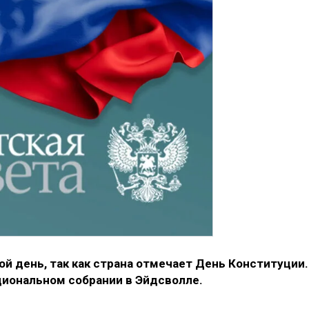
ой день, так как страна отмечает День Конституции.
ациональном собрании в Эйдсволле.