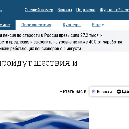
Свежий номер
Законы
Подписка
Журнал «РФ с
ия
и
 мире
Происшествия
Культура
Ещё
Медиацентр
Интервью
Колумнисты
Делова
я пенсия по старости в России превысила 27,2 тысячи
эксперт
ости предложили закрепить на уровне не ниже 40% от заработка
енсии работающих пенсионеров с 1 августа
пройдут шествия и
Читать нас в