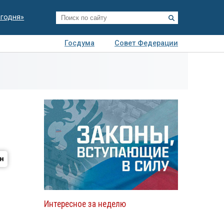
егодня»
Госдума
Совет Федерации
я
Авто
Недвижимость
Технологии
иза
Интересное за неделю