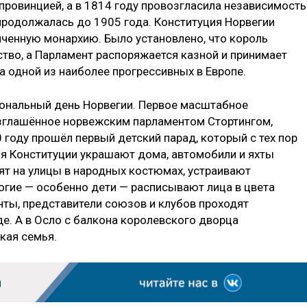
провинцией, а в 1814 году провозгласила независимость
 продолжалась до 1905 года. Конституция Норвегии
ченную монархию. Было установлено, что король
ство, а Парламент распоряжается казной и принимает
а одной из наиболее прогрессивных в Европе.
ональный день Норвегии. Первое масштабное
озглашённое норвежским парламентом Стортингом,
0 году прошёл первый детский парад, который с тех пор
я Конституции украшают дома, автомобили и яхты
т на улицы в народных костюмах, устраивают
огие — особенно дети — расписывают лица в цвета
нты, представители союзов и клубов проходят
е. А в Осло с балкона королевского дворца
кая семья.