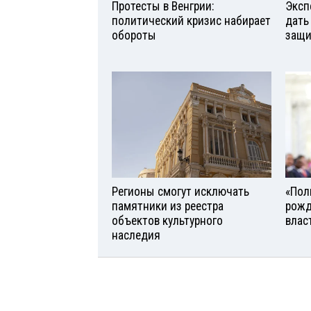
Протесты в Венгрии:
Эксп
политический кризис набирает
дать
обороты
защи
Регионы смогут исключать
«Поль
памятники из реестра
рожд
объектов культурного
влас
наследия