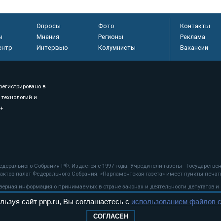
Опросы
Фото
Контакты
ы
Мнения
Регионы
Реклама
ентр
Интервью
Колумнисты
Вакансии
регистрировано в
 технологий и
8+
.
дерального Собрания РФ. Издается с 1997 года. Учредители газеты - Государств
ктов палат Федерального Собрания. «Парламентская газета» имеет пункты печати
оверная информация о принимаемых в стране законах и деятельности депутатов и
льзуя сайт pnp.ru, Вы соглашаетесь с
использованием файлов c
ехнологии
СОГЛАСЕН