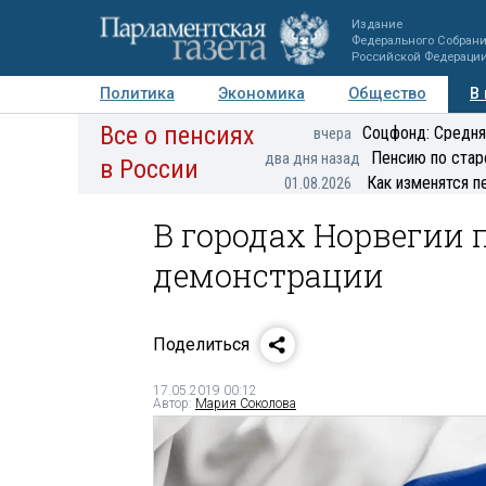
Издание
Федерального Собран
Российской Федераци
Политика
Экономика
Общество
В
Все о пенсиях
Фото
Авторы
Персоны
Мнения
Регионы
Соцфонд: Средня
вчера
Пенсию по стар
два дня назад
в России
Как изменятся п
01.08.2026
В городах Норвегии 
демонстрации
Поделиться
17.05.2019 00:12
Автор:
Мария Соколова