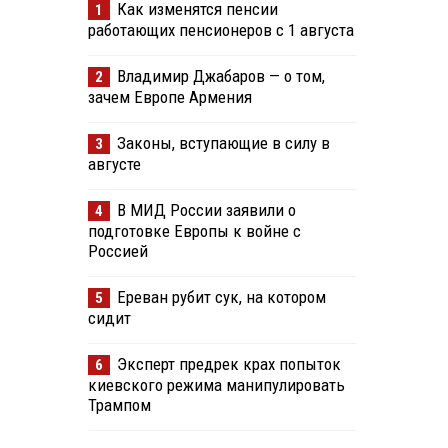
Как изменятся пенсии
1
работающих пенсионеров с 1 августа
Владимир Джабаров — о том,
2
зачем Европе Армения
Законы, вступающие в силу в
3
августе
В МИД России заявили о
4
подготовке Европы к войне с
Россией
Ереван рубит сук, на котором
5
сидит
Эксперт предрек крах попыток
6
киевского режима манипулировать
Трампом