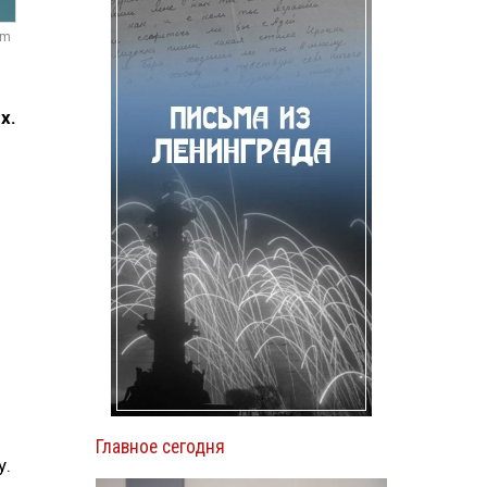
om
х.
Главное сегодня
у.