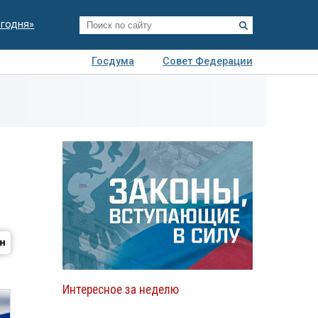
егодня»
Госдума
Совет Федерации
я
Авто
Недвижимость
Технологии
иза
Интересное за неделю