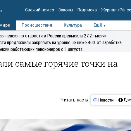
Свежий номер
Законы
Подписка
Журнал «РФ с
ия
и
 мире
Происшествия
Культура
Ещё
Медиацентр
Интервью
Колумнисты
Делова
яя пенсия по старости в России превысила 27,2 тысячи
эксперт
сти предложили закрепить на уровне не ниже 40% от заработка
енсии работающих пенсионеров с 1 августа
али самые горячие точки на
Читать нас в