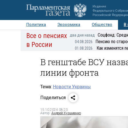
Издание
Федерального Собран
Российской Федераци
Политика
Экономика
Общество
В
Все о пенсиях
Фото
Авторы
Персоны
Мнения
Регионы
Соцфонд: Средн
два дня назад
Пенсию по старо
04.08.2026
в России
Как изменятся п
01.08.2026
В генштабе ВСУ назв
линии фронта
Тема:
Новости Украины
Поделиться
15.10.2024 08:23
Автор:
Андрей Кузьменко