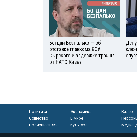
Богдан Безпалько — об
Депу
отставке главкома ВСУ
ключ
Сырского и задержке транша
опус
от НАТО Киеву
Политика
Экономика
Видео
Общество
В мире
Персон
Происшествия
Культура
Медиац