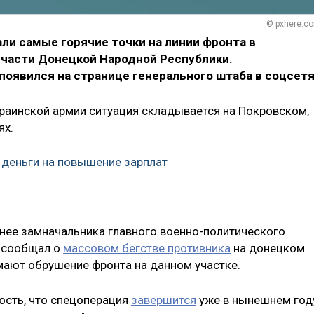
© pxhere.c
ли самые горячие точки на линии фронта в
части Донецкой Народной Республики.
оявился на странице генерального штаба в соцсетя
краинской армии ситуация складывается на Покровском,
ях.
деньги на повышение зарплат
анее замначальника главного военно-политического
в сообщал о
массовом бегстве противника
на донецком
имают обрушение фронта на данном участке.
ость, что спецоперация
завершится
уже в нынешнем год