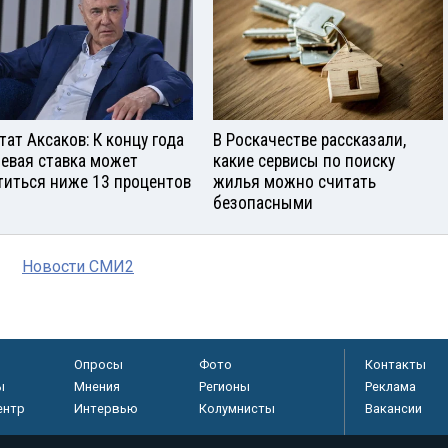
тат Аксаков: К концу года
В Роскачестве рассказали,
евая ставка может
какие сервисы по поиску
титься ниже 13 процентов
жилья можно считать
безопасными
Новости СМИ2
Опросы
Фото
Контакты
ы
Мнения
Регионы
Реклама
ентр
Интервью
Колумнисты
Вакансии