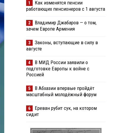
Как изменятся пенсии
1
работающих пенсионеров с 1 августа
Владимир Джабаров — о том,
2
зачем Европе Армения
Законы, вступающие в силу в
3
августе
В МИД России заявили о
4
подготовке Европы к войне с
Россией
В Абхазии впервые пройдёт
5
масштабный молодёжный форум
Ереван рубит сук, на котором
6
сидит