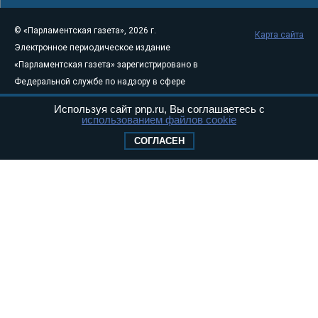
© «Парламентская газета», 2026 г.
Карта сайта
Электронное периодическое издание
«Парламентская газета» зарегистрировано в
Федеральной службе по надзору в сфере
связи, информационных технологий и
Используя сайт pnp.ru, Вы соглашаетесь с
массовых коммуникаций (Роскомнадзор) 05
использованием файлов cookie
августа 2011 года. 18+
СОГЛАСЕН
Свидетельство о регистрации Эл № ФС77-
46097
Учредитель — АНО «Парламентская газета»
Исполняющий обязанности главного
редактора — Абдуллаев М.Р.
Тел.: +7 (495) 637–69–79 E-mail:
pg@pnp.ru
«Парламентская газета» - официальное еженедельное издание
Федерального Собрания РФ. Издается с 1997 года. Учредители
газеты - Государственная Дума и Совет Федерации РФ. Официальный
публикатор федеральных конституционных законов, федеральных
законов и актов палат Федерального Собрания. «Парламентская