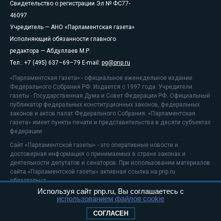
Свидетельство о регистрации Эл № ФС77-
46097
Учредитель — АНО «Парламентская газета»
Исполняющий обязанности главного
редактора — Абдуллаев М.Р.
Тел.: +7 (495) 637–69–79 E-mail:
pg@pnp.ru
«Парламентская газета» - официальное еженедельное издание
Федерального Собрания РФ. Издается с 1997 года. Учредители
газеты - Государственная Дума и Совет Федерации РФ. Официальный
публикатор федеральных конституционных законов, федеральных
законов и актов палат Федерального Собрания. «Парламентская
газета» имеет пункты печати и представительства в десяти субъектах
федерации.
Сайт «Парламентской газеты» - это оперативные новости и
достоверная информация о принимаемых в стране законах и
деятельности депутатов и сенаторов. При использовании материалов
сайта «Парламентской газеты» активная ссылка на pnp.ru
обязательна.
Используя сайт pnp.ru, Вы соглашаетесь с
На информационном ресурсе применяются
рекомендательные
использованием файлов cookie
технологии
Положение о защите персональных данных
СОГЛАСЕН