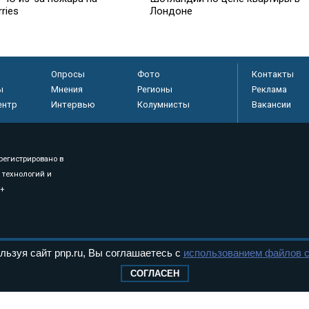
rries
Лондоне
Опросы
Фото
Контакты
ы
Мнения
Регионы
Реклама
ентр
Интервью
Колумнисты
Вакансии
регистрировано в
 технологий и
8+
.
льзуя сайт pnp.ru, Вы соглашаетесь с
использованием файлов c
дерального Собрания РФ. Издается с 1997 года. Учредители газеты - Государств
СОГЛАСЕН
ктов палат Федерального Собрания. «Парламентская газета» имеет пункты печати
оверная информация о принимаемых в стране законах и деятельности депутатов и