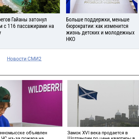
регов Гайаны затонул
Больше поддержки, меньше
м с 116 пассажирами на
бюрократии: как изменится
у
жизнь детских и молодежных
НКО
Новости СМИ2
инномысске объявлен
Замок XVI века продается в
 ЧС из-за пожара на
Шотландии по цене квартиры в