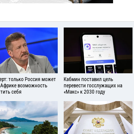
ерт: только Россия может
Кабмин поставил цель
 Африке возможность
перевести госслужащих на
тить себя
«Макс» к 2030 году