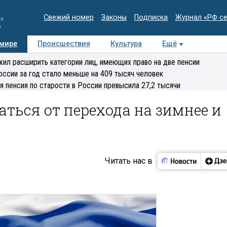
Свежий номер
Законы
Подписка
Журнал «РФ с
ия
и
 мире
Происшествия
Культура
Ещё
Медиацентр
Интервью
Колумнисты
Делова
ил расширить категории лиц, имеющих право на две пенсии
эксперт
оссии за год стало меньше на 409 тысяч человек
я пенсия по старости в России превысила 27,2 тысячи
аться от перехода на зимнее и
Читать нас в