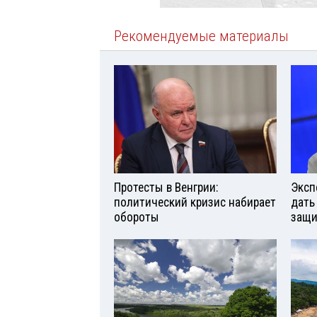
Рекомендуемые материалы
Протесты в Венгрии:
Эксп
политический кризис набирает
дать
обороты
защи