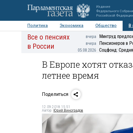
Издание
Федерального Собран
Российской Федераци
Политика
Экономика
Общество
В
Все о пенсиях
Фото
Авторы
Персоны
Мнения
Регионы
Минтруд предлож
вчера
Пенсионеров в Р
вчера
в России
Соцфонд: Средня
05.08.2026
В Европе хотят отказ
летнее время
Поделиться
12.09.2018 15:51
Автор:
Юрий Виноградов