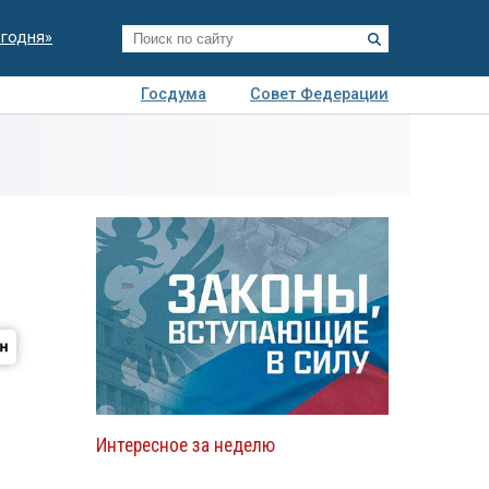
егодня»
Госдума
Совет Федерации
я
Авто
Недвижимость
Технологии
иза
Интересное за неделю