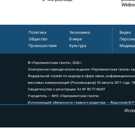
Wildbe
Политика
Экономика
Видео
Общество
В мире
Персон
Происшествия
Культура
Медиац
© «Парламентская газета», 2026 г.
Электронное периодическое издание «Парламентская газета» за
Федеральной службе по надзору в сфере связи, информационных
массовых коммуникаций (Роскомнадзор) 05 августа 2011 года. 1
Свидетельство о регистрации Эл № ФС77-46097
Учредитель — АНО «Парламентская газета»
Исполняющий обязанности главного редактора — Абдуллаев М.Р
Тел.: +7 (495) 637–69–79 E-mail:
pg@pnp.ru
Испо
«Парламентская газета» - официальное еженедельное издание Фе
федеральных конституционных законов, федеральных законов и а
Сайт «Парламентской газеты» - это оперативные новости и дост