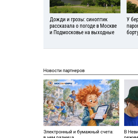
Дожди и грозы: синоптик
У бе
рассказала о погоде в Москве
паро
и Подмосковье на выходные
борт
Новости партнеров
Электронный и бумажный счета:
В Нев
в чем разница
режим