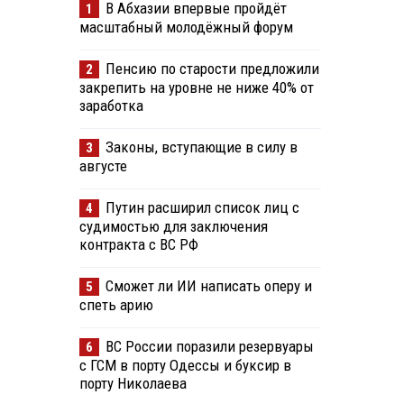
В Абхазии впервые пройдёт
1
масштабный молодёжный форум
Пенсию по старости предложили
2
закрепить на уровне не ниже 40% от
заработка
Законы, вступающие в силу в
3
августе
Путин расширил список лиц с
4
судимостью для заключения
контракта с ВС РФ
Сможет ли ИИ написать оперу и
5
спеть арию
ВС России поразили резервуары
6
с ГСМ в порту Одессы и буксир в
порту Николаева