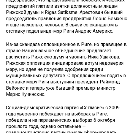
предприятий платили взятки должностным лицам
Рижской думы и Rīgas Satiksme. Арестован бывший
председатель правления предприятия Леонс Бемхенс
и ещё несколько человек. В связи со скандалом в
отставку подал вице-мэр Риги Андрис Америкс.
Из-за скандала оппозиционное в Риге, но правящее в
стране Национальное объединение предлагает
распустить Рижскую думу и уволить Нила Ушакова.
Рижская оппозиция инициировала вотум недоверия
мэру, но идея не получила одобрения среди
муниципальных депутатов. С предложением подать в
отставку мэру Риги выступили президент Раймонд
Вейонис и теперь уже бывший премьер-министр
Марис Кучинскис.
Социал-демократическая партия «Согласие» с 2009
года уверенно побеждает на выборах в Риге,
победила и на парламентских выборах 6 октября
прошлого года, однако остальные —
правоцентристские партии сумели сформировать