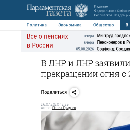
Издание
Федерального Собран
Российской Федераци
Политика
Экономика
Общество
В
Все о пенсиях
Фото
Авторы
Персоны
Мнения
Регионы
Минтруд предлож
вчера
Пенсионеров в Р
вчера
в России
Соцфонд: Средня
05.08.2026
В ДНР и ЛНР заявили
прекращении огня с 
Поделиться
26.07.2020 12:28
Автор:
Павел Гриднев