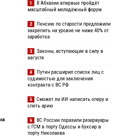
В Абхазии впервые пройдёт
1
масштабный молодёжный форум
Пенсию по старости предложили
2
закрепить на уровне не ниже 40% от
заработка
Законы, вступающие в силу в
3
августе
Путин расширил список лиц с
4
судимостью для заключения
контракта с ВС РФ
Сможет ли ИИ написать оперу и
5
спеть арию
на
ВС России поразили резервуары
6
с ГСМ в порту Одессы и буксир в
порту Николаева