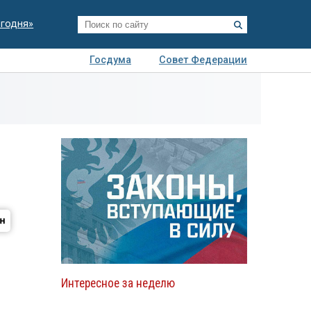
егодня»
Госдума
Совет Федерации
я
Авто
Недвижимость
Технологии
иза
Интересное за неделю