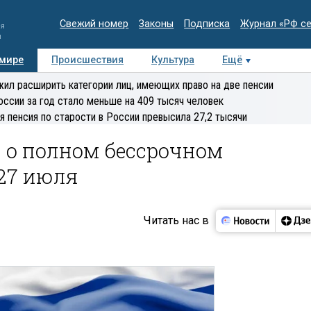
Свежий номер
Законы
Подписка
Журнал «РФ с
ия
и
 мире
Происшествия
Культура
Ещё
Медиацентр
Интервью
Колумнисты
Делова
ил расширить категории лиц, имеющих право на две пенсии
эксперт
оссии за год стало меньше на 409 тысяч человек
я пенсия по старости в России превысила 27,2 тысячи
 о полном бессрочном
27 июля
Читать нас в