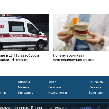
кве в ДТП с автобусом
Почему возникает
адали 14 человек
межпозвоночная грыжа
Опросы
Фото
Контакты
ы
Мнения
Регионы
Реклама
ентр
Интервью
Колумнисты
Вакансии
льзуя сайт pnp.ru, Вы соглашаетесь с
использованием файлов c