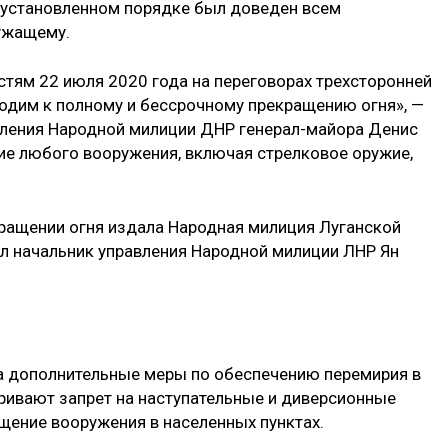
в установленном порядке был доведен всем
ужащему.
стям 22 июля 2020 года на переговорах трехсторонней
ходим к полному и бессрочному прекращению огня», —
вления Народной милиции ДНР генерал-майора Денис
ние любого вооружения, включая стрелковое оружие,
кращении огня издала Народная милиция Луганской
л начальник управления Народной милиции ЛНР Ян
ла дополнительные меры по обеспечению перемирия в
тривают запрет на наступательные и диверсионные
ещение вооружения в населенных пунктах.