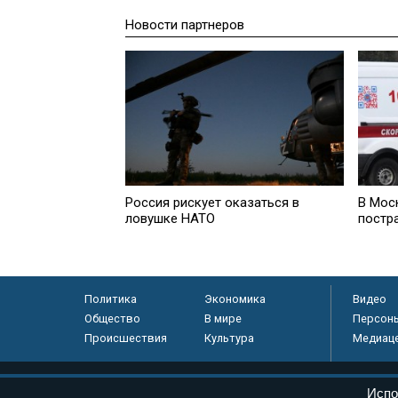
Новости партнеров
Россия рискует оказаться в
В Мос
ловушке НАТО
постр
Политика
Экономика
Видео
Общество
В мире
Персон
Происшествия
Культура
Медиац
© «Парламентская газета», 2026 г.
Испо