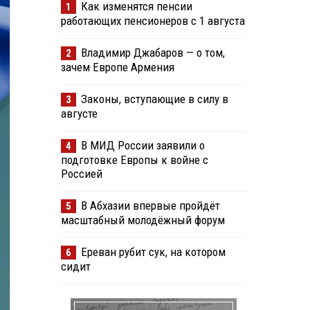
Как изменятся пенсии
1
работающих пенсионеров с 1 августа
Владимир Джабаров — о том,
2
зачем Европе Армения
Законы, вступающие в силу в
3
августе
В МИД России заявили о
4
подготовке Европы к войне с
Россией
В Абхазии впервые пройдёт
5
масштабный молодёжный форум
Ереван рубит сук, на котором
6
сидит