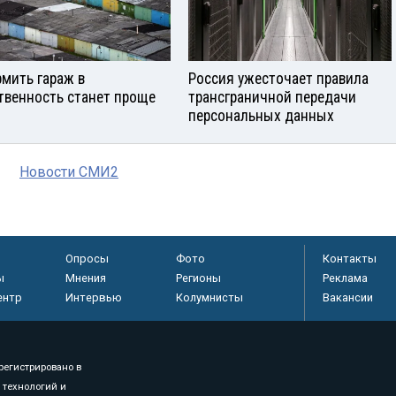
мить гараж в
Россия ужесточает правила
твенность станет проще
трансграничной передачи
персональных данных
Новости СМИ2
Опросы
Фото
Контакты
ы
Мнения
Регионы
Реклама
ентр
Интервью
Колумнисты
Вакансии
регистрировано в
 технологий и