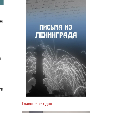
om
ом
и
ти
Главное сегодня