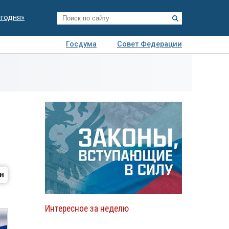
егодня»
Госдума
Совет Федерации
я
Авто
Недвижимость
Технологии
иза
Интересное за неделю