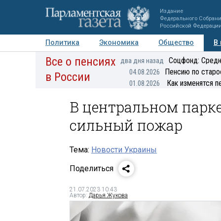
Издание
Федерального Собран
Российской Федераци
Политика
Экономика
Общество
В
Все о пенсиях
Фото
Авторы
Персоны
Мнения
Регионы
Соцфонд: Средн
два дня назад
Пенсию по старо
04.08.2026
в России
Как изменятся п
01.08.2026
В центральном парк
сильный пожар
Тема:
Новости Украины
Поделиться
21.07.2023 10:43
Автор:
Дарья Жукова