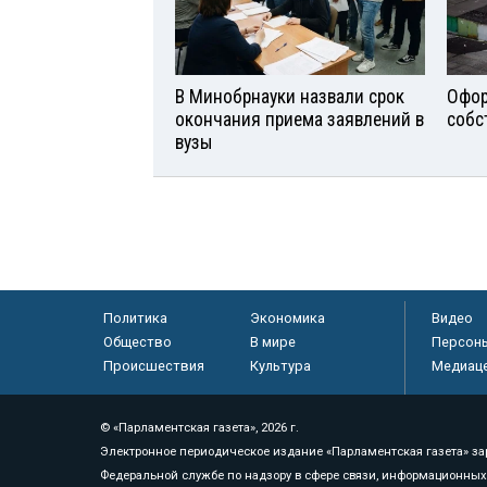
В Минобрнауки назвали срок
Офор
окончания приема заявлений в
собс
вузы
Политика
Экономика
Видео
Общество
В мире
Персон
Происшествия
Культура
Медиац
© «Парламентская газета», 2026 г.
Электронное периодическое издание «Парламентская газета» за
Федеральной службе по надзору в сфере связи, информационных