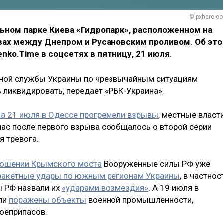
© pxhere.c
ьном парке Киева «Гидропарк», расположенном на
ах между Днепром и Русановским проливом. Об эт
nko.Time в соцсетях в пятницу, 21 июля.
нной службы Украины по чрезвычайным ситуациям
 ликвидировать, передает «РБК-Украина».
 на 21 июля в Одессе прогремели взрывы
, местные власт
час после первого взрыва сообщалось о второй серии
я тревога.
тношении Крымского моста
Вооруженные силы РФ уже
ракетные удары по южным регионам Украины
, в частнос
ы РФ назвали их
«ударами возмездия»
. А 19 июля в
ли
поражены объекты
военной промышленности,
оеприпасов.