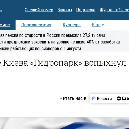
Свежий номер
Законы
Подписка
Журнал «РФ с
ия
и
 мире
Происшествия
Культура
Ещё
Медиацентр
Интервью
Колумнисты
Делова
яя пенсия по старости в России превысила 27,2 тысячи
эксперт
сти предложили закрепить на уровне не ниже 40% от заработка
енсии работающих пенсионеров с 1 августа
е Киева «Гидропарк» вспыхнул
Читать нас в