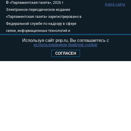
© «Парламентская газета», 2026 г.
Карта сайта
Электронное периодическое издание
«Парламентская газета» зарегистрировано в
Федеральной службе по надзору в сфере
связи, информационных технологий и
массовых коммуникаций (Роскомнадзор) 05
Используя сайт pnp.ru, Вы соглашаетесь с
использованием файлов cookie
августа 2011 года. 18+
Свидетельство о регистрации Эл № ФС77-
СОГЛАСЕН
46097
Учредитель — АНО «Парламентская газета»
Исполняющий обязанности главного
редактора — Абдуллаев М.Р.
Тел.: +7 (495) 637–69–79 E-mail:
pg@pnp.ru
«Парламентская газета» - официальное еженедельное издание
Федерального Собрания РФ. Издается с 1997 года. Учредители
газеты - Государственная Дума и Совет Федерации РФ. Официальный
публикатор федеральных конституционных законов, федеральных
законов и актов палат Федерального Собрания. «Парламентская
газета» имеет пункты печати и представительства в десяти субъектах
федерации.