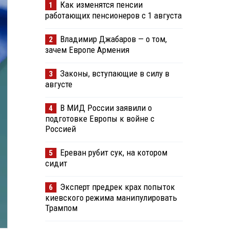
Как изменятся пенсии
1
работающих пенсионеров с 1 августа
Владимир Джабаров — о том,
2
зачем Европе Армения
Законы, вступающие в силу в
3
августе
В МИД России заявили о
4
подготовке Европы к войне с
Россией
Ереван рубит сук, на котором
5
сидит
Эксперт предрек крах попыток
6
киевского режима манипулировать
Трампом