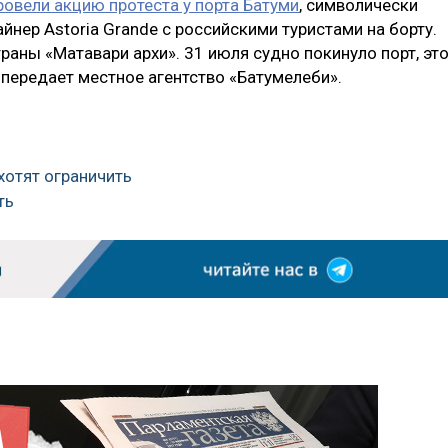
ровели акцию протеста у порта Батуми
, символически
йнер Astoria Grande с российскими туристами на борту.
аны «Матавари архи». 31 июля судно покинуло порт, эт
передает местное агентство «Батумелеби».
хотят ограничить
ть