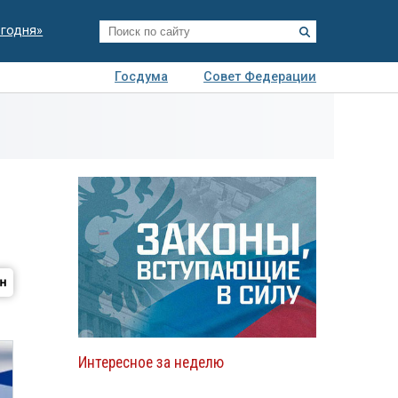
егодня»
Госдума
Совет Федерации
я
Авто
Недвижимость
Технологии
иза
Интересное за неделю