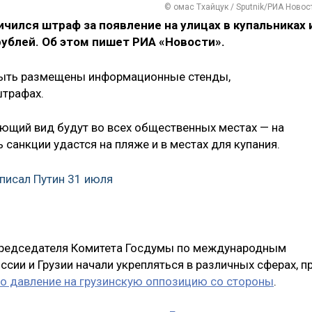
© омас Тхайцук / Sputnik/РИА Новос
личился штраф за появление на улицах в купальниках 
ублей. Об этом пишет РИА «Новости».
быть размещены информационные стенды,
трафах.
ющий вид будут во всех общественных местах — на
ь санкции удастся на пляже и в местах для купания.
писал Путин 31 июля
 председателя Комитета Госдумы по международным
сии и Грузии начали укрепляться в различных сферах, п
о давление на грузинскую оппозицию со стороны
.