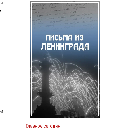
ти
и
ри
Главное сегодня