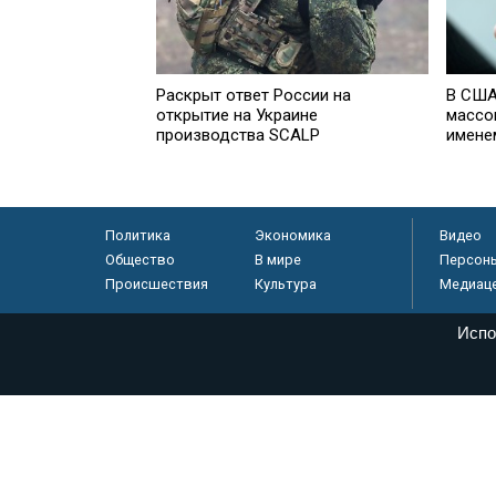
Раскрыт ответ России на
В США
открытие на Украине
массо
производства SCALP
имене
Политика
Экономика
Видео
Общество
В мире
Персон
Происшествия
Культура
Медиац
Испо
© «Парламентская газета», 2026 г.
Электронное периодическое издание «Парламентская газета» за
Федеральной службе по надзору в сфере связи, информационных
массовых коммуникаций (Роскомнадзор) 05 августа 2011 года. 1
Свидетельство о регистрации Эл № ФС77-46097
Учредитель — АНО «Парламентская газета»
Исполняющий обязанности главного редактора — Абдуллаев М.Р