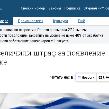
Свежий номер
Законы
Подписка
Журнал «РФ с
ия
и
 мире
Происшествия
Культура
Ещё
Медиацентр
Интервью
Колумнисты
Делова
я пенсия по старости в России превысила 27,2 тысячи
эксперт
ости предложили закрепить на уровне не ниже 40% от заработка
енсии работающих пенсионеров с 1 августа
увеличили штраф за появление
ке
Читать нас в