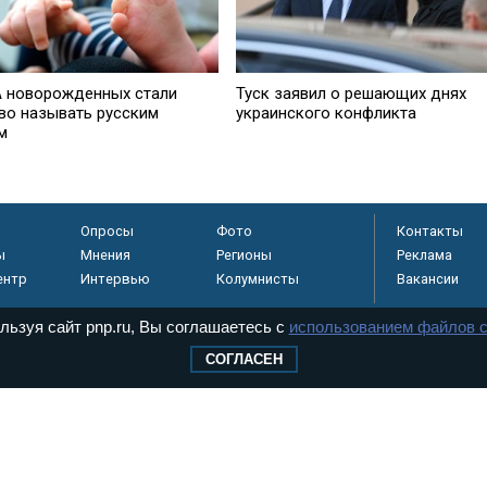
 новорожденных стали
Туск заявил о решающих днях
во называть русским
украинского конфликта
м
Опросы
Фото
Контакты
ы
Мнения
Регионы
Реклама
ентр
Интервью
Колумнисты
Вакансии
льзуя сайт pnp.ru, Вы соглашаетесь с
использованием файлов c
СОГЛАСЕН
регистрировано в
 технологий и
8+
.