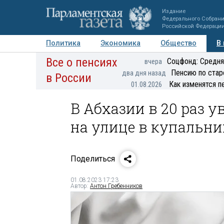
Издание
Федерального Собран
Российской Федераци
Политика
Экономика
Общество
В
Все о пенсиях
Фото
Авторы
Персоны
Мнения
Регионы
Соцфонд: Средня
вчера
Пенсию по стар
два дня назад
в России
Как изменятся п
01.08.2026
В Абхазии в 20 раз 
на улице в купальни
Поделиться
01.08.2023 17:23
Автор:
Антон Гребенников