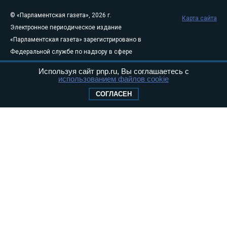
© «Парламентская газета», 2026 г.
Карта сайта
Электронное периодическое издание
«Парламентская газета» зарегистрировано в
Федеральной службе по надзору в сфере
связи, информационных технологий и
Используя сайт pnp.ru, Вы соглашаетесь с
массовых коммуникаций (Роскомнадзор) 05
использованием файлов cookie
августа 2011 года. 18+
СОГЛАСЕН
Свидетельство о регистрации Эл № ФС77-
46097
Учредитель — АНО «Парламентская газета»
Исполняющий обязанности главного
редактора — Абдуллаев М.Р.
Тел.: +7 (495) 637–69–79 E-mail:
pg@pnp.ru
«Парламентская газета» - официальное еженедельное издание
Федерального Собрания РФ. Издается с 1997 года. Учредители
газеты - Государственная Дума и Совет Федерации РФ. Официальный
публикатор федеральных конституционных законов, федеральных
законов и актов палат Федерального Собрания. «Парламентская
газета» имеет пункты печати и представительства в десяти субъектах