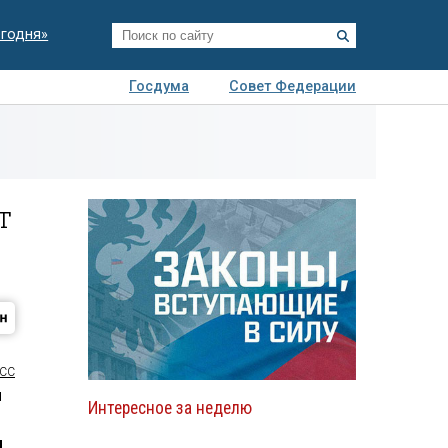
егодня»
Госдума
Совет Федерации
я
Авто
Недвижимость
Технологии
иза
т
СС
ы
Интересное за неделю
и