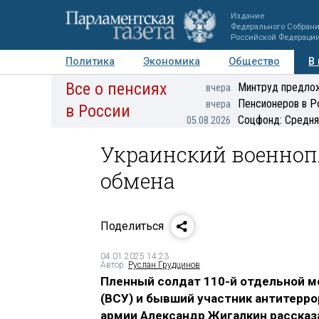
Издание
Федерального Собран
Российской Федераци
Политика
Экономика
Общество
В
Все о пенсиях
Фото
Авторы
Персоны
Мнения
Регионы
Минтруд предлож
вчера
Пенсионеров в Р
вчера
в России
Соцфонд: Средня
05.08.2026
Украинский военноп
обмена
Поделиться
04.01.2025 14:23
Автор:
Руслан Грудцинов
Пленный солдат 110-й отдельной м
(ВСУ) и бывший участник антитерро
армии Александр Жигалкин рассказ