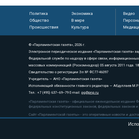
Политика
Экономика
Видео
Общество
В мире
Персон
Происшествия
Культура
Медиац
© «Парламентская газета», 2026 г.
Электронное периодическое издание «Парламентская газета» за
Федеральной службе по надзору в сфере связи, информационных
массовых коммуникаций (Роскомнадзор) 05 августа 2011 года. 1
Свидетельство о регистрации Эл № ФС77-46097
Учредитель — АНО «Парламентская газета»
Исполняющий обязанности главного редактора — Абдуллаев М.Р
Тел.: +7 (495) 637–69–79 E-mail:
pg@pnp.ru
«Парламентская газета» - официальное еженедельное издание Фе
федеральных конституционных законов, федеральных законов и а
Сайт «Парламентской газеты» - это оперативные новости и дост
«Парламентской газеты» активная ссылка на pnp.ru обязательна.
Испо
На информационном ресурсе применяются
рекомендательные т
Положение о защите персональных данных