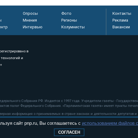
Опросы
Фото
Контакты
ы
Мнения
Регионы
Реклама
ентр
Интервью
Колумнисты
Вакансии
регистрировано в
 технологий и
8+
.
дерального Собрания РФ. Издается с 1997 года. Учредители газеты - Государств
ктов палат Федерального Собрания. «Парламентская газета» имеет пункты печати
оверная информация о принимаемых в стране законах и деятельности депутатов и
льзуя сайт pnp.ru, Вы соглашаетесь с
использованием файлов c
ехнологии
СОГЛАСЕН