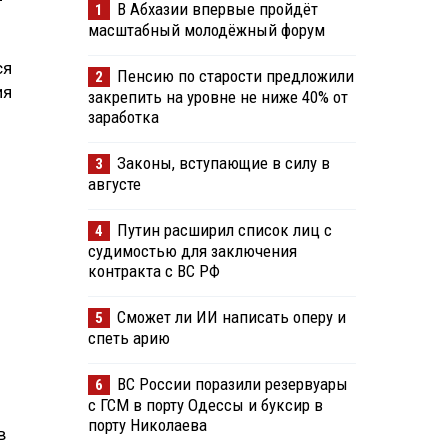
В Абхазии впервые пройдёт
1
масштабный молодёжный форум
ся
Пенсию по старости предложили
2
ия
закрепить на уровне не ниже 40% от
заработка
Законы, вступающие в силу в
3
августе
Путин расширил список лиц с
4
судимостью для заключения
контракта с ВС РФ
Сможет ли ИИ написать оперу и
5
спеть арию
ВС России поразили резервуары
6
с ГСМ в порту Одессы и буксир в
порту Николаева
в