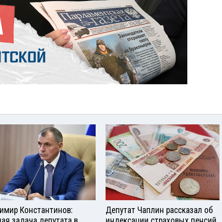
имир Константинов:
Депутат Чаплин рассказал об
ная задача депутата в
индексации страховых пенсий