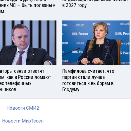
виях ЧС — быть полезным
в 2027 году
ям
аторы связи ответят
Памфилова считает, что
ем: как в России ломают
партии стали лучше
ес телефонных
готовиться к выборам в
нников
Госдуму
Новости СМИ2
Новости МирТесен