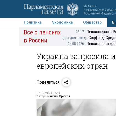
Издание
Федерального Собран
Российской Федераци
Политика
Экономика
Общество
В
Все о пенсиях
Фото
Авторы
Персоны
Мнения
Регионы
Пенсионеров в Р
08:17
Соцфонд: Средн
два дня назад
в России
Пенсию по старо
04.08.2026
Украина запросила и
европейских стран
Поделиться
07.12.2024 15:05
Автор:
Максим Крюков