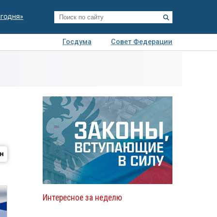
егодня»
Госдума
Совет Федерации
я
Авто
Недвижимость
Технологии
иза
Интересное за неделю