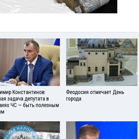
имир Константинов:
Феодосия отмечает День
ная задача депутата в
города
виях ЧС — быть полезным
ям