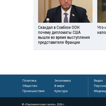
Скандал в Совбезе ООН:
Что 
почему дипломаты США
нало
вышли во время выступления
представителя Франции
Политика
Экономика
Видео
Общество
В мире
Персон
Происшествия
Культура
Медиац
© «Парламентская газета», 2026 г.