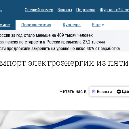
Свежий номер
Законы
Подписка
Журнал «РФ с
ия
и
 мире
Происшествия
Культура
Ещё
Медиацентр
Интервью
Колумнисты
Делова
оссии за год стало меньше на 409 тысяч человек
эксперт
яя пенсия по старости в России превысила 27,2 тысячи
сти предложили закрепить на уровне не ниже 40% от заработка
мпорт электроэнергии из пяти
Читать нас в