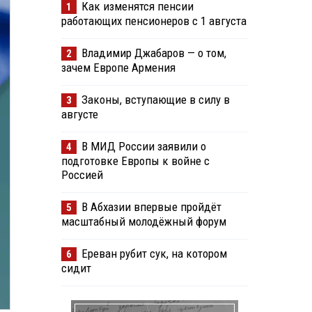
Как изменятся пенсии
1
работающих пенсионеров с 1 августа
Владимир Джабаров — о том,
2
зачем Европе Армения
Законы, вступающие в силу в
3
августе
В МИД России заявили о
4
подготовке Европы к войне с
Россией
В Абхазии впервые пройдёт
5
масштабный молодёжный форум
Ереван рубит сук, на котором
6
сидит