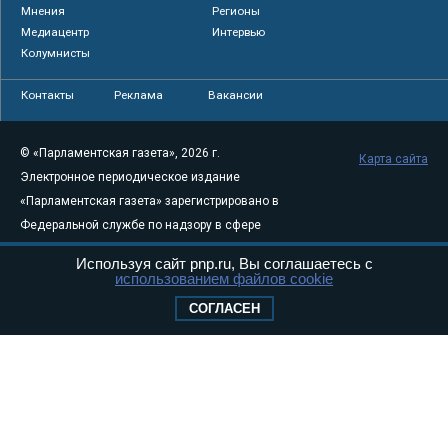
Мнения
Регионы
Медиацентр
Интервью
Колумнисты
Контакты
Реклама
Вакансии
© «Парламентская газета», 2026 г.
Карта сайта
Электронное периодическое издание
«Парламентская газета» зарегистрировано в
Федеральной службе по надзору в сфере
связи, информационных технологий и
Используя сайт pnp.ru, Вы соглашаетесь с
массовых коммуникаций (Роскомнадзор) 05
использованием файлов cookie
августа 2011 года. 18+
СОГЛАСЕН
Свидетельство о регистрации Эл № ФС77-
46097
Учредитель — АНО «Парламентская газета»
Исполняющий обязанности главного
редактора — Абдуллаев М.Р.
Тел.: +7 (495) 637–69–79 E-mail:
pg@pnp.ru